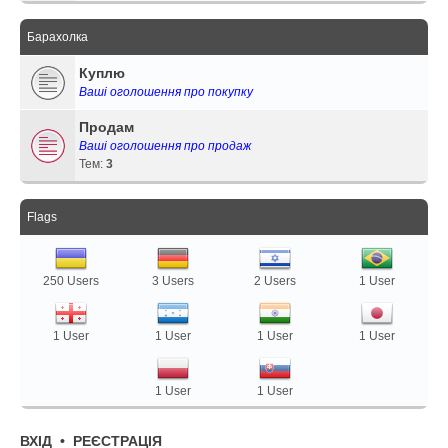
Барахолка
Куплю
Ваші оголошення про покупку
Продам
Ваші оголошення про продаж
Тем:
3
Flags
250 Users
3 Users
2 Users
1 User
1 User
1 User
1 User
1 User
1 User
1 User
ВХІД
•
РЕЄСТРАЦІЯ