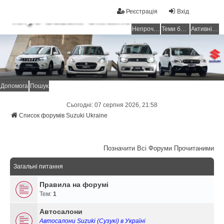
Реєстрація
Вхід
Клуб Suzuki Ukraine
Непрочитані повідомлення
Теми без відповідей
Активні теми
Допомога
Пошук
Сьогодні: 07 серпня 2026, 21:58
Список форумів Suzuki Ukraine
Позначити Всі Форуми Прочитаними
Загальні питання
Правила на форумі
Тем:
1
Автосалони
Автосалони Suzuki (Сузукі) в Україні