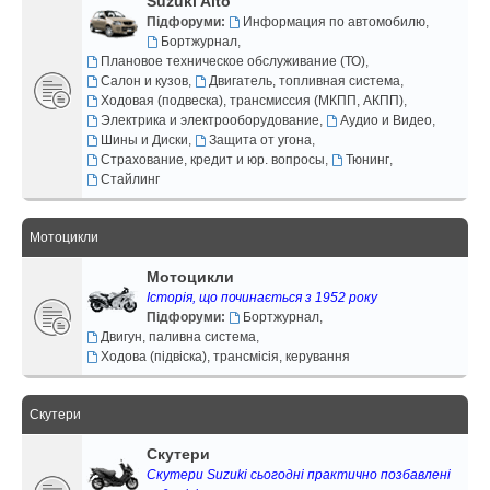
Suzuki Alto
Підфоруми:
Информация по автомобилю
,
Бортжурнал
,
Плановое техническое обслуживание (ТО)
,
Салон и кузов
,
Двигатель, топливная система
,
Ходовая (подвеска), трансмиссия (МКПП, АКПП)
,
Электрика и электрооборудование
,
Аудио и Видео
,
Шины и Диски
,
Защита от угона
,
Страхование, кредит и юр. вопросы
,
Тюнинг
,
Стайлинг
Мотоцикли
Мотоцикли
Історія, що починається з 1952 року
Підфоруми:
Бортжурнал
,
Двигун, паливна система
,
Ходова (підвіска), трансмісія, керування
Скутери
Скутери
Скутери Suzuki сьогодні практично позбавлені