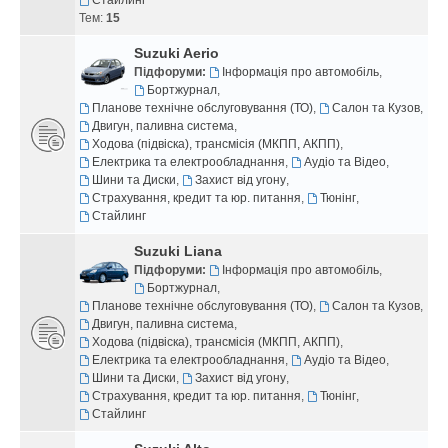
Тем:
15
Suzuki Aerio
Підфоруми:
Інформація про автомобіль
,
Бортжурнал
,
Планове технічне обслуговування (ТО)
,
Салон та Кузов
,
Двигун, паливна система
,
Ходова (підвіска), трансмісія (МКПП, АКПП)
,
Електрика та електрообладнання
,
Аудіо та Відео
,
Шини та Диски
,
Захист від угону
,
Страхування, кредит та юр. питання
,
Тюнінг
,
Стайлинг
Suzuki Liana
Підфоруми:
Інформація про автомобіль
,
Бортжурнал
,
Планове технічне обслуговування (ТО)
,
Салон та Кузов
,
Двигун, паливна система
,
Ходова (підвіска), трансмісія (МКПП, АКПП)
,
Електрика та електрообладнання
,
Аудіо та Відео
,
Шини та Диски
,
Захист від угону
,
Страхування, кредит та юр. питання
,
Тюнінг
,
Стайлинг