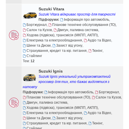
Suzuki Vitara
Suzuki Vitara відкриває простір для творчості
Підфоруми:
Інформація про автомобіль
,
Бортжурнал
,
Планове технічне обслуговування (ТО)
,
Салон та Кузов
,
Двигун, паливна система
,
Ходова (підвіска), трансмісія (МКПП, АКПП)
,
Електрика та електрообладнання
,
Аудіо та Відео
,
Шини та Диски
,
Захист від угону
,
Страхування, кредит та юр. питання
,
Тюнінг
,
Стайлинг
Тем:
12
Suzuki Ignis
Suzuki Ignis унікальний ультракомпактний
кросовер для тих, хто бажає виділятися з
натовпу
Підфоруми:
Інформація про автомобіль
,
Бортжурнал
,
Планове технічне обслуговування (ТО)
,
Салон та Кузов
,
Двигун, паливна система
,
Ходова (підвіска), трансмісія (МКПП, АКПП)
,
Електрика та електрообладнання
,
Аудіо та Відео
,
Шини та Диски
,
Захист від угону
,
Страхування, кредит та юр. питання
,
Тюнінг
,
Стайлинг