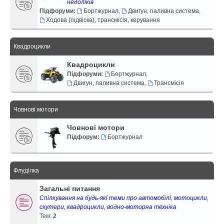
недоліків
Підфоруми:
Бортжурнал
,
Двигун, паливна система
,
Ходова (підвіска), трансмісія, керування
Квадроцикли
Квадроцикли
Підфоруми:
Бортжурнал
,
Двигун, паливна система
,
Трансмісія
Човнові мотори
Човнові мотори
Підфорум:
Бортжурнал
Флуділка
Загальні питання
Спілкування на будь-які теми про автомобілі, мотоцикли,
скутери, квадроцикли, водно-моторна техніка
Тем:
2