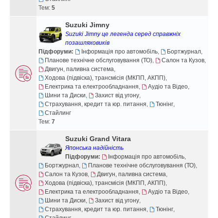
Тем:
5
Suzuki Jimny
Suzuki Jimny це легенда серед справжніх
позашляховиків
Підфоруми:
Інформація про автомобіль
,
Бортжурнал
,
Планове технічне обслуговування (ТО)
,
Салон та Кузов
,
Двигун, паливна система
,
Ходова (підвіска), трансмісія (МКПП, АКПП)
,
Електрика та електрообладнання
,
Аудіо та Відео
,
Шини та Диски
,
Захист від угону
,
Страхування, кредит та юр. питання
,
Тюнінг
,
Стайлинг
Тем:
7
Suzuki Grand Vitara
Японська надійність
Підфоруми:
Інформація про автомобіль
,
Бортжурнал
,
Планове технічне обслуговування (ТО)
,
Салон та Кузов
,
Двигун, паливна система
,
Ходова (підвіска), трансмісія (МКПП, АКПП)
,
Електрика та електрообладнання
,
Аудіо та Відео
,
Шини та Диски
,
Захист від угону
,
Страхування, кредит та юр. питання
,
Тюнінг
,
Стайлинг