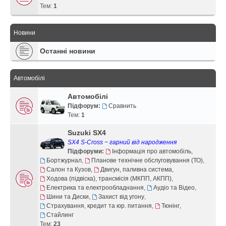
Тем:
1
Новини
Останні новини
Автомобілі
Автомобілі
Підфорум:
Сравнить
Тем:
1
Suzuki SX4
SX4 S-Cross − гарний від народження
Підфоруми:
Інформація про автомобіль
,
Бортжурнал
,
Планове технічне обслуговування (ТО)
,
Салон та Кузов
,
Двигун, паливна система
,
Ходова (підвіска), трансмісія (МКПП, АКПП)
,
Електрика та електрообладнання
,
Аудіо та Відео
,
Шини та Диски
,
Захист від угону
,
Страхування, кредит та юр. питання
,
Тюнінг
,
Стайлинг
Тем:
23