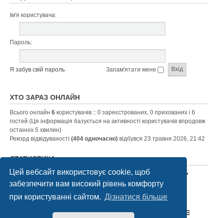
Ім'я користувача:
Пароль:
Я забув свій пароль
Запам'ятати мене
ХТО ЗАРАЗ ОНЛАЙН
Всього онлайн
6
користувачів :: 0 зареєстрованих, 0 прихованих і 6
гостей (Ця інформація базується на активності користувачів впродовж
останніх 5 хвилин)
Рекорд відвідуваності
(404 одночасно)
відбувся 23 травня 2026, 21:42
СТАТИСТИКА
Цей вебсайт використовує cookie, щоб
Всього повідомлень:
150
• Всього тем:
71
• Всього учасників
315
•
Останній зареєстрований учасник:
orrsyll@ukr.net
забезпечити вам високий рівень комфорту
при користуванні сайтом.
Дізнатися більше
Список форумів Suzuki Ukraine
Зв'язок з адміністрацією