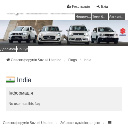
Реєстрація
Вхід
Клуб Suzuki Ukraine
Непрочитані повідомлення
Теми без відповідей
Активні теми
Допомога
Пошук
Список форумів Suzuki Ukraine
Flags
India
India
Інформація
No user has this flag
Список форумів Suzuki Ukraine
Зв'язок з адміністрацією