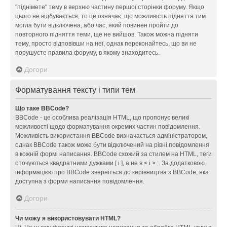
"піднімете" тему в верхню частину першої сторінки форуму. Якщо
цього не відбувається, то це означає, що можливість підняття тим
могла бути відключена, або час, який повинен пройти до
повторного підняття теми, ще не вийшов. Також можна підняти
тему, просто відповівши на неї, однак переконайтесь, що ви не
порушуєте правила форуму, в якому знаходитесь.
Догори
Форматування тексту і типи тем
Що таке BBCode?
BBCode - це особлива реалізація HTML, що пропонує великі
можливості щодо форматування окремих частин повідомлення.
Можливість використання BBCode визначається адміністратором,
однак BBCode також може бути відключений на рівні повідомлення
в кожній формі написання. BBCode схожий за стилем на HTML, теги
оточуються квадратними дужками [ і ], а не в < і > ;. За додатковою
інформацією про BBCode зверніться до керівництва з BBCode, яка
доступна з форми написання повідомлення.
Догори
Чи можу я використовувати HTML?