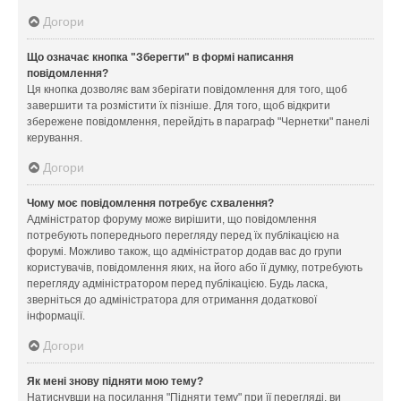
Догори
Що означає кнопка "Зберегти" в формі написання
повідомлення?
Ця кнопка дозволяє вам зберігати повідомлення для того, щоб
завершити та розмістити їх пізніше. Для того, щоб відкрити
збережене повідомлення, перейдіть в параграф "Чернетки" панелі
керування.
Догори
Чому моє повідомлення потребує схвалення?
Адміністратор форуму може вирішити, що повідомлення
потребують попереднього перегляду перед їх публікацією на
форумі. Можливо також, що адміністратор додав вас до групи
користувачів, повідомлення яких, на його або її думку, потребують
перегляду адміністратором перед публікацією. Будь ласка,
зверніться до адміністратора для отримання додаткової
інформації.
Догори
Як мені знову підняти мою тему?
Натиснувши на посилання "Підняти тему" при її перегляді, ви