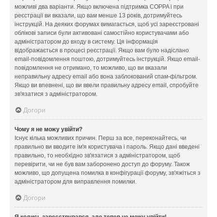
можливі два варіанти. Якщо включена підтримка COPPA і при
реєстрації ви вказали, що вам менше 13 років, дотримуйтесь
інструкцій. На деяких форумах вимагається, щоб усі зареєстровані
облікові записи були активовані самостійно користувачами або
адміністратором до входу в систему. Ця інформація
відображається в процесі реєстрації. Якщо вам було надіслано
email-повідомлення поштою, дотримуйтесь інструкцій. Якщо email-
повідомлення не отримано, то можливо, що ви вказали
неправильну адресу email або вона заблокований спам-фільтром.
Якщо ви впевнені, що ви ввели правильну адресу email, спробуйте
зв'язатися з адміністратором.
Догори
Чому я не можу увійти?
Існує кілька можливих причин. Перш за все, переконайтесь, чи
правильно ви вводите ім'я користувача і пароль. Якщо дані введені
правильно, то необхідно зв'язатися з адміністратором, щоб
перевірити, чи не був вам заборонено доступ до форуму. Також
можливо, що допущена помилка в конфігурації форуму, зв'яжіться з
адміністратором для виправлення помилки.
Догори
Я колись зареєструвався, але тепер не можу увійти!