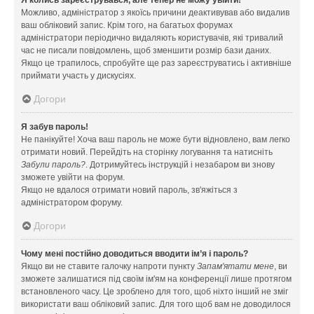
Можливо, адміністратор з якоїсь причини деактивував або видалив
ваш обліковий запис. Крім того, на багатьох форумах
адміністратори періодично видаляють користувачів, які тривалий
час не писали повідомлень, щоб зменшити розмір бази даних.
Якщо це трапилось, спробуйте ще раз зареєструватись і активніше
приймати участь у дискусіях.
Догори
Я забув пароль!
Не панікуйте! Хоча ваш пароль не може бути відновлено, вам легко
отримати новий. Перейдіть на сторінку логування та натисніть
Забули пароль?
. Дотримуйтесь інструкцій і незабаром ви знову
зможете увійти на форум.
Якщо не вдалося отримати новий пароль, зв'яжіться з
адміністратором форуму.
Догори
Чому мені постійно доводиться вводити ім’я і пароль?
Якщо ви не ставите галочку напроти пункту
Запам'ятати мене
, ви
зможете залишатися під своїм ім'ям на конференції лише протягом
встановленого часу. Це зроблено для того, щоб ніхто інший не зміг
використати ваш обліковий запис. Для того щоб вам не доводилося