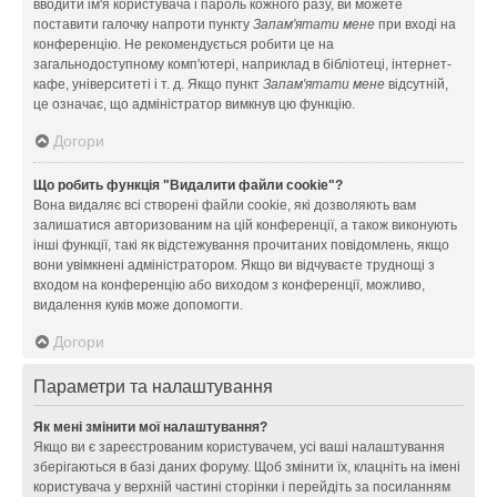
вводити ім'я користувача і пароль кожного разу, ви можете
поставити галочку напроти пункту
Запам'ятати мене
при вході на
конференцію. Не рекомендується робити це на
загальнодоступному комп'ютері, наприклад в бібліотеці, інтернет-
кафе, університеті і т. д. Якщо пункт
Запам'ятати мене
відсутній,
це означає, що адміністратор вимкнув цю функцію.
Догори
Що робить функція "Видалити файли cookie"?
Вона видаляє всі створені файли cookie, які дозволяють вам
залишатися авторизованим на цій конференції, а також виконують
інші функції, такі як відстежування прочитаних повідомлень, якщо
вони увімкнені адміністратором. Якщо ви відчуваєте труднощі з
входом на конференцію або виходом з конференції, можливо,
видалення куків може допомогти.
Догори
Параметри та налаштування
Як мені змінити мої налаштування?
Якщо ви є зареєстрованим користувачем, усі ваші налаштування
зберігаються в базі даних форуму. Щоб змінити їх, клацніть на імені
користувача у верхній частині сторінки і перейдіть за посиланням