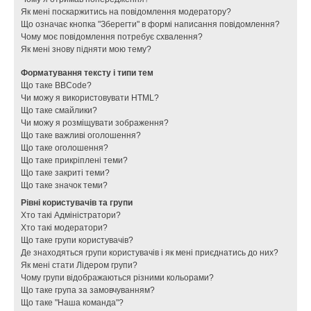
Як мені поскаржитись на повідомлення модератору?
Що означає кнопка "Зберегти" в формі написання повідомлення?
Чому моє повідомлення потребує схвалення?
Як мені знову підняти мою тему?
Форматування тексту і типи тем
Що таке BBCode?
Чи можу я використовувати HTML?
Що таке смайлики?
Чи можу я розміщувати зображення?
Що таке важливі оголошення?
Що таке оголошення?
Що таке прикріплені теми?
Що таке закриті теми?
Що таке значок теми?
Рівні користувачів та групи
Хто такі Адміністратори?
Хто такі модератори?
Що таке групи користувачів?
Де знаходяться групи користувачів і як мені приєднатись до них?
Як мені стати Лідером групи?
Чому групи відображаються різними кольорами?
Що таке група за замовчуванням?
Що таке "Наша команда"?