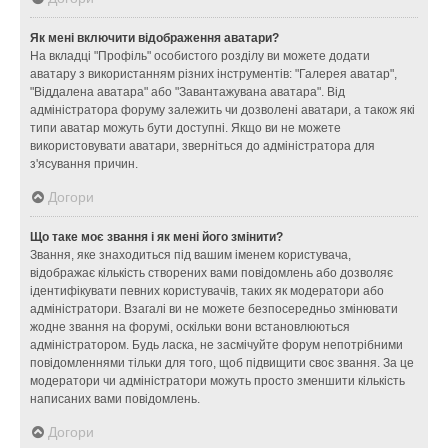
Як мені включити відображення аватари?
На вкладці "Профіль" особистого розділу ви можете додати
аватару з використанням різних інструментів: "Галерея аватар",
"Віддалена аватара" або "Завантажувана аватара". Від
адміністратора форуму залежить чи дозволені аватари, а також які
типи аватар можуть бути доступні. Якщо ви не можете
використовувати аватари, зверніться до адміністратора для
з'ясування причин.
Догори
Що таке моє звання і як мені його змінити?
Звання, яке знаходиться під вашим іменем користувача,
відображає кількість створених вами повідомлень або дозволяє
ідентифікувати певних користувачів, таких як модератори або
адміністратори. Взагалі ви не можете безпосередньо змінювати
жодне звання на форумі, оскільки вони встановлюються
адміністратором. Будь ласка, не засмічуйте форум непотрібними
повідомленнями тільки для того, щоб підвищити своє звання. За це
модератори чи адміністратори можуть просто зменшити кількість
написаних вами повідомлень.
Догори