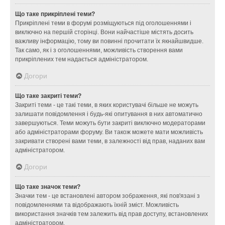
Що таке прикріплені теми?
Прикріплені теми в форумі розміщуються під оголошеннями і
виключно на першій сторінці. Вони найчастіше містять досить
важливу інформацію, тому ви повинні прочитати їх якнайшвидше.
Так само, як і з оголошеннями, можливість створення вами
прикріплених тем надається адміністратором.
Догори
Що таке закриті теми?
Закриті теми - це такі теми, в яких користувачі більше не можуть
залишати повідомлення і будь-які опитування в них автоматично
завершуються. Теми можуть бути закриті виключно модераторами
або адміністраторами форуму. Ви також можете мати можливість
закривати створені вами теми, в залежності від прав, наданих вам
адміністратором.
Догори
Що таке значок теми?
Значки тем - це встановлені автором зображення, які пов'язані з
повідомленнями та відображають їхній зміст. Можливість
використання значків тем залежить від прав доступу, встановлених
адміністратором.