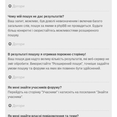
Догори
Чому мій пошук не дає результатів?
Ваш запит, можливо, був доволі невизначеним і включав багато
загальних слів, пошук за якими в phpBB не провадиться. Будьте
більш конкретні і скористайтесь можливостями розширеного
пошуку.
Догори
В результаті пошуку я отримав порожню сторінку!
Ваш пошук дав надто велику кількість результатів, які веб-сервер не
зміг обробити. Використайте "Розширений пошук", точніше задайте
умови пошуку та форуми на яких він повинен бути здійснений.
Догори
Як мені знайти учасників форуму?
Перейдіть на сторінку "Учасники" і натисніть на посилання "Знайти
учасника".
Догори
Як мені знайти власні повідомлення та теми?