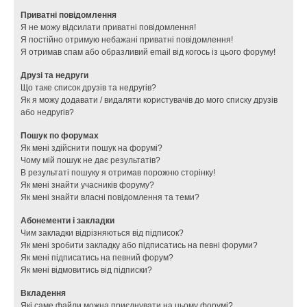
Приватні повідомлення
Я не можу відсилати приватні повідомлення!
Я постійно отримую небажані приватні повідомлення!
Я отримав спам або образливий email від когось із цього форуму!
Друзі та недруги
Що таке список друзів та недругів?
Як я можу додавати / видаляти користувачів до мого списку друзів
або недругів?
Пошук по форумах
Як мені здійснити пошук на форумі?
Чому мій пошук не дає результатів?
В результаті пошуку я отримав порожню сторінку!
Як мені знайти учасників форуму?
Як мені знайти власні повідомлення та теми?
Абонементи і закладки
Чим закладки відрізняються від підписок?
Як мені зробити закладку або підписатись на певні форуми?
Як мені підписатись на певний форум?
Як мені відмовитись від підписки?
Вкладення
Які саме файли можна приєднувати на цьому форумі?