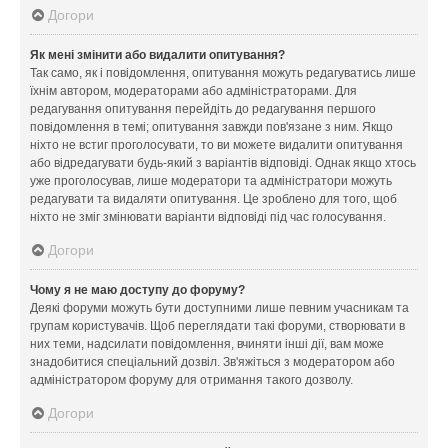
Догори
Як мені змінити або видалити опитування?
Так само, як і повідомлення, опитування можуть редагуватись лише
їхнім автором, модераторами або адміністраторами. Для
редагування опитування перейдіть до редагування першого
повідомлення в темі; опитування завжди пов'язане з ним. Якщо
ніхто не встиг проголосувати, то ви можете видалити опитування
або відредагувати будь-який з варіантів відповіді. Однак якщо хтось
уже проголосував, лише модератори та адміністратори можуть
редагувати та видаляти опитування. Це зроблено для того, щоб
ніхто не зміг змінювати варіанти відповіді під час голосування.
Догори
Чому я не маю доступу до форуму?
Деякі форуми можуть бути доступними лише певним учасникам та
групам користувачів. Щоб переглядати такі форуми, створювати в
них теми, надсилати повідомлення, вчиняти інші дії, вам може
знадобитися спеціальний дозвіл. Зв'яжіться з модератором або
адміністратором форуму для отримання такого дозволу.
Догори