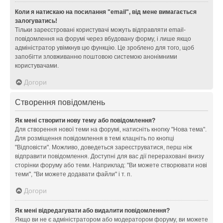
Коли я натискаю на посилання "email", від мене вимагається
залогуватись!
Тільки зареєстровані користувачі можуть відправляти email-
повідомлення на форумі через вбудовану форму, і лише якщо
адміністратор увімкнув цю функцію. Це зроблено для того, щоб
запобігти зловживанню поштовою системою анонімними
користувачами.
Догори
Створення повідомлень
Як мені створити нову тему або повідомлення?
Для створення нової теми на форумі, натисніть кнопку "Нова тема".
Для розміщення повідомлення в темі клацніть по кнопці
"Відповісти". Можливо, доведеться зареєструватися, перш ніж
відправити повідомлення. Доступні для вас дії перераховані внизу
сторінки форуму або теми. Наприклад: "Ви можете створювати нові
теми", "Ви можете додавати файли" і т. п.
Догори
Як мені відредагувати або видалити повідомлення?
Якщо ви не є адміністратором або модератором форуму, ви можете