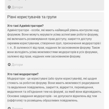
Догори
Рівні користувачів та групи
Хто такі Адміністратори?
Адміністратори - особи, які мають найвищий рівень контролю над
форумом. Вони можуть керувати усіма аспектами роботи форуму,
які включають розмежування прав доступу, закриття доступу
окремим користувачам, створення груп, призначення модераторів і
т. п., В залежності від прав, наданих їм засновником форуму. Також
вони володіють усіма можливостями модераторів в усіх форумах,
залежно від прав, наданих ним засновником форуму.
Догори
Хто такі модератори?
Модератори - це користувачі (або групи користувачів), які щодня
стежать за роботою форуму. Вони мають можливості редагування
та видалення повідомлень, закриття, відкриття, переміщення,
видалення та об'єднання тем на форумі, за який вони відповідають.
Основне завдання модераторів - не допускати відхилень від тем
(оффтопік) та розміщень образливих повідомлень.
Догори