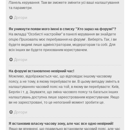
Панель керування
. Там ви зможете змінити усі ваші налаштування
та параметри.
Догори
Як уникнути появи мого імені в списку "Хто зараз на форумі"?
На вкладці "Особисті настройки" в панелі керування ви знайдете
опцію
Приховати моє перебування на форумі
. Виберіть
Так
, і ви
будете видимі лише адміністраторам, модераторам та собі. Для
всіх інших ви будете прихованим користувачем.
Догори
На форумі встановлено невірний час!
Можливо, відображається час, що відповідає іншому часовому
поясу, а не тому, в якому перебуваєте ви. В цьому випадку змініть в
налаштуваннях часовий пояс на той, в якому ви перебуваєте: Київ,
Берлін і т. д. Зауважте, що зміна часового поясу та багатьох інших
налаштувань доступна лише зареєстрованим користувачам. Якщо
ви не зареєстровані, то це непоганий момент зробити це.
Догори
Я встановив власну часову зону, але час все одно невірний!
Якщо ви впевнені, що правильно встановили часовий пояс, але час