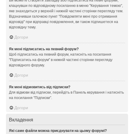
Ви можете створити закладку або підписатись на певні форуми,
клацнувши по відповідному посиланню в меню "Керування темою",
яке знаходиться у верхній і нижній частині сторінки перегляду тем.
Відзначивши галочкою пункт "Повідомляти мені про отримання
відповіді" при відправці повідомлення, ви також підпишетеся на
відповідну тему.
Догори
Як мені підписатись на певний форум?
Щоб підписатись на певний форум, натисніть на посилання
"Підписатись на форум" в нижній частині сторінки перегляду
відповідного форуму.
Догори
Як мені відмовитись від підписки?
Для відмови від підписки, перейдіть в Панель керування і натисніть
на посилання "Підписки".
Догори
Вкладення
Які саме файли можна приєднувати на цьому форумі?