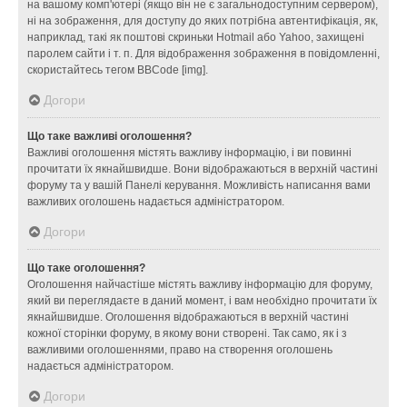
на вашому комп'ютері (якщо він не є загальнодоступним сервером),
ні на зображення, для доступу до яких потрібна автентифікація, як,
наприклад, такі як поштові скриньки Hotmail або Yahoo, захищені
паролем сайти і т. п. Для відображення зображення в повідомленні,
скористайтесь тегом BBCode [img].
Догори
Що таке важливі оголошення?
Важливі оголошення містять важливу інформацію, і ви повинні
прочитати їх якнайшвидше. Вони відображаються в верхній частині
форуму та у вашій Панелі керування. Можливість написання вами
важливих оголошень надається адміністратором.
Догори
Що таке оголошення?
Оголошення найчастіше містять важливу інформацію для форуму,
який ви переглядаєте в даний момент, і вам необхідно прочитати їх
якнайшвидше. Оголошення відображаються в верхній частині
кожної сторінки форуму, в якому вони створені. Так само, як і з
важливими оголошеннями, право на створення оголошень
надається адміністратором.
Догори