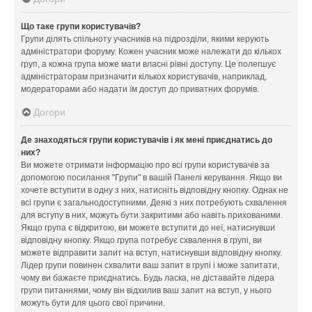
Що таке групи користувачів?
Групи ділять спільноту учасників на підрозділи, якими керують
адміністратори форуму. Кожен учасник може належати до кількох
груп, а кожна група може мати власні рівні доступу. Це полегшує
адміністраторам призначити кількох користувачів, наприклад,
модераторами або надати їм доступ до приватних форумів.
Догори
Де знаходяться групи користувачів і як мені приєднатись до
них?
Ви можете отримати інформацію про всі групи користувачів за
допомогою посилання "Групи" в вашій Панелі керування. Якщо ви
хочете вступити в одну з них, натисніть відповідну кнопку. Однак не
всі групи є загальнодоступними. Деякі з них потребують схвалення
для вступу в них, можуть бути закритими або навіть прихованими.
Якщо група є відкритою, ви можете вступити до неї, натиснувши
відповідну кнопку. Якщо група потребує схвалення в групі, ви
можете відправити запит на вступ, натиснувши відповідну кнопку.
Лідер групи повинен схвалити ваш запит в групі і може запитати,
чому ви бажаєте приєднатись. Будь ласка, не діставайте лідера
групи питаннями, чому він відхилив ваш запит на вступ, у нього
можуть бути для цього свої причини.