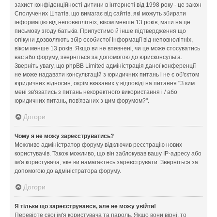
захист конфіденційності дитини в інтернеті від 1998 року - це закон
Сполучених Штатів, що вимагає від сайтів, які можуть збирати
інформацію від неповнолітніх, віком менше 13 років, мати на це
письмову згоду батьків. Припустимо й інше підтвердження що
опікуни дозволяють збір особистої інформації від неповнолітніх,
віком менше 13 років. Якщо ви не впевнені, чи це може стосуватись
вас або форуму, зверніться за допомогою до юрисконсульта.
Зверніть увагу, що phpBB Limited адміністрація даної конференції
не може надавати консультацій з юридичних питань і не є об'єктом
юридичних відносин, окрім вказаних у відповіді на питання "З ким
мені зв'язатись з питань некоректного використання і / або
юридичних питань, пов'язаних з цим форумом?".
Догори
Чому я не можу зареєструватись?
Можливо адміністратор форуму відключив реєстрацію нових
користувачів. Також можливо, що він заблокував вашу IP-адресу або
ім'я користувача, яке ви намагаєтесь зареєструвати. Зверніться за
допомогою до адміністратора форуму.
Догори
Я тільки що зареєструвався, але не можу увійти!
Перевірте свої ім'я користувача та пароль. Якщо вони вірні, то