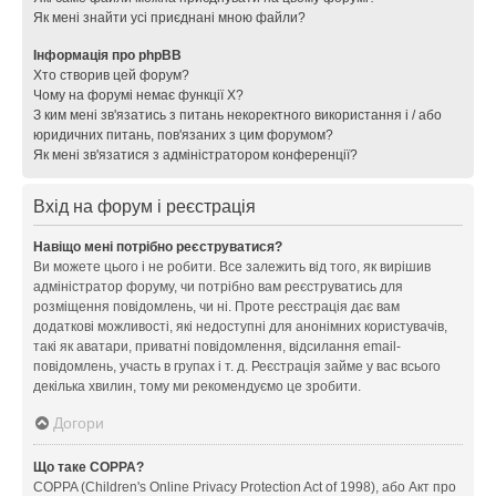
Як мені знайти усі приєднані мною файли?
Інформація про phpBB
Хто створив цей форум?
Чому на форумі немає функції X?
З ким мені зв'язатись з питань некоректного використання і / або
юридичних питань, пов'язаних з цим форумом?
Як мені зв'язатися з адміністратором конференції?
Вхід на форум і реєстрація
Навіщо мені потрібно реєструватися?
Ви можете цього і не робити. Все залежить від того, як вирішив
адміністратор форуму, чи потрібно вам реєструватись для
розміщення повідомлень, чи ні. Проте реєстрація дає вам
додаткові можливості, які недоступні для анонімних користувачів,
такі як аватари, приватні повідомлення, відсилання email-
повідомлень, участь в групах і т. д. Реєстрація займе у вас всього
декілька хвилин, тому ми рекомендуємо це зробити.
Догори
Що таке COPPA?
COPPA (Children's Online Privacy Protection Act of 1998), або Акт про