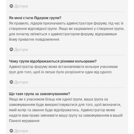
Догори
Як мені стати Лідером групи?
Як правило, лідерів призначають адміністратори форуму, під час їх
створення відповідної групи. Якщо ви зацікавлені у створенні групи,
для початку зв'яжіться з адміністратором форуму, відправивши
йому приватне повідомлення.
Догори
Чому групи відображаються різними кольорами?
Адміністратор форуму може встановлювати кольори учасникам
груп для того, щоб їх легше було розрізняти один від одного.
Догори
Що таке група за замовчуванням?
Якщо ви є учасником більш ніж однієї групи, ваша група за
замовчуванням буде використовуватися для того, щоб визначити,
який колір та звання буде відображатись. Адміністратор може
надати вам право змінювати вашу групу за замовчуванням в вашій
Панелі керування.
Догори