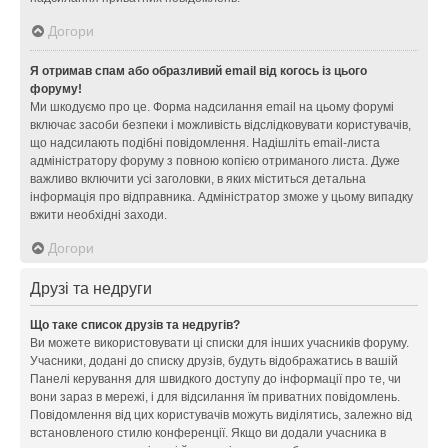
Догори
Я отримав спам або образливий email від когось із цього
форуму!
Ми шкодуємо про це. Форма надсилання email на цьому форумі
включає засоби безпеки і можливість відслідковувати користувачів,
що надсилають подібні повідомлення. Надішліть email-листа
адміністратору форуму з повною копією отриманого листа. Дуже
важливо включити усі заголовки, в яких міститься детальна
інформація про відправника. Адміністратор зможе у цьому випадку
вжити необхідні заходи.
Догори
Друзі та недруги
Що таке список друзів та недругів?
Ви можете використовувати ці списки для інших учасників форуму.
Учасники, додані до списку друзів, будуть відображатись в вашій
Панелі керування для швидкого доступу до інформації про те, чи
вони зараз в мережі, і для відсилання їм приватних повідомлень.
Повідомлення від цих користувачів можуть виділятись, залежно від
встановленого стилю конференції. Якщо ви додали учасника в