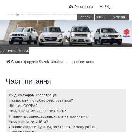
Реєстрація
Вхід
Клуб Suzuki Ukraine
Непрочитані повідомлення
Теми без відповідей
Активні теми
Допомога
Пошук
Список форумів Suzuki Ukraine
Часті питання
Часті питання
Вхід на форум і реєстрація
Навіщо мені потрібно реєструватися?
Що таке COPPA?
Чому я не можу зареєструватись?
Я тільки що зареєструвався, але не можу увійти!
Чому я не можу увійти?
Я колись зареєструвався, але тепер не можу увійти!