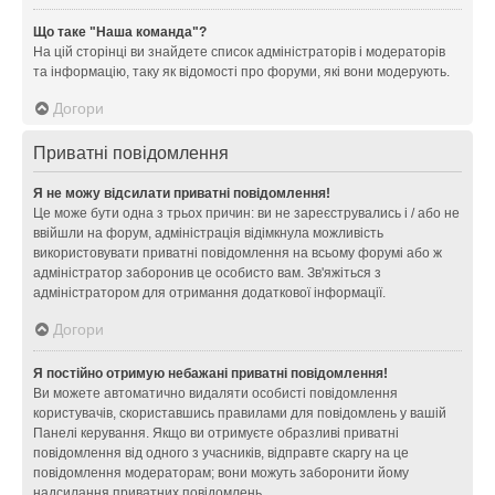
Що таке "Наша команда"?
На цій сторінці ви знайдете список адміністраторів і модераторів
та інформацію, таку як відомості про форуми, які вони модерують.
Догори
Приватні повідомлення
Я не можу відсилати приватні повідомлення!
Це може бути одна з трьох причин: ви не зареєструвались і / або не
ввійшли на форум, адміністрація відімкнула можливість
використовувати приватні повідомлення на всьому форумі або ж
адміністратор заборонив це особисто вам. Зв'яжіться з
адміністратором для отримання додаткової інформації.
Догори
Я постійно отримую небажані приватні повідомлення!
Ви можете автоматично видаляти особисті повідомлення
користувачів, скориставшись правилами для повідомлень у вашій
Панелі керування. Якщо ви отримуєте образливі приватні
повідомлення від одного з учасників, відправте скаргу на це
повідомлення модераторам; вони можуть заборонити йому
надсилання приватних повідомлень.