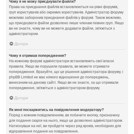
Чому я не можу приєднувати файли?
Права на приєднання файлів встановлюються на рівні форумів,
груп користувачів або окремих користувачів. Адміністратор форуму
можливо заборонив приєднання файлів у форумі. Також можливо,
що приєднувати файли дозволено лише членам певних груп. Якщо
ви не знаєте, чому ви не можете додавати файли, зв'яжіться з
адміністратором.
Догори
Чому я отримав попередження?
На кожному форумі адміністратори встановлюють свої власні
правила. Якщо ви порушили правила, ви можете отримати
попередження. Врахуйте, що це рішення адміністратора форуму, і
phpBB Limited не має ніякого відношення до попереджень,
винесеним на даному сайті. Якщо ви не знаєте, за що отримали
попередження, зв'яжіться з адміністратором форуму.
Догори
Як мені поскаржитись на повідомлення модератору?
Поряд з кожним повідомленням, ви побачите кнопку, призначену
для подання скарги на нього, якщо це дозволено адміністратором.
Натиснувши на неї, ви пройдете через ряд кроків, необхідних для
відправлення подання на повідомлення.