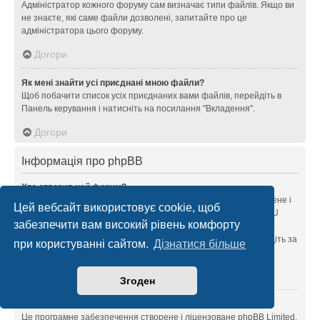
Адміністратор кожного форуму сам визначає типи файлів. Якщо ви
не знаєте, які саме файли дозволені, запитайте про це
адміністратора цього форуму.
Догори
Як мені знайти усі приєднані мною файли?
Щоб побачити список усіх приєднаних вами файлів, перейдіть в
Панель керування і натисніть на посилання "Вкладення".
Догори
Інформація про phpBB
Хто створив цей форум?
Це програмне забезпечення (в своїй незміненій формі) створене і
Цей вебсайт використовує cookie, щоб
поширюється
phpBB Limited
. Воно доступне на умовах GNU
забезпечити вам високий рівень комфорту
General Public Licence, версії 2 (GPL-2.0) і може вільно
поширюватися. Для отримання додаткової інформації перейдіть за
при користуванні сайтом.
Дізнатися більше
посиланням
About phpBB
.
Догори
Згоден
Чому на форумі немає функції X?
Це програмне забезпечення створене і ліцензоване phpBB Limited.