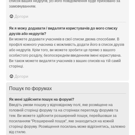
список ваших недругів, усі його повідомлення буде приховано за
замовчуванням.
Догори
Як я можу додавати / видаляти користувачів до мого списку
друзів або недругів?
Ви можете додавати учасників в свої списки двома способами. В
профілі кожного учасника є можливість додати його в список друзів
або недругів. Крім того, ви можете зробити це прямо з вашого
особистого розділу, безпосереднім введенням імені користувача.
Ви також можете видаляти учасників з ваших списків на тій самій
сторінці.
Догори
Пошук по форумах
Як мені здійснити пошук на форумі?
Введіть умови пошуку у відповідному полі, яке розміщене на
головній сторінці форуму та на сторінках перегляду форумів та
тем. Ви можете здійснити розширений пошук, перейшовши за
посиланням "Розширений пошук", яке знаходиться на кожній
сторінці форуму. Розміщення посилань може відрізнятись, залежно
від стилю.