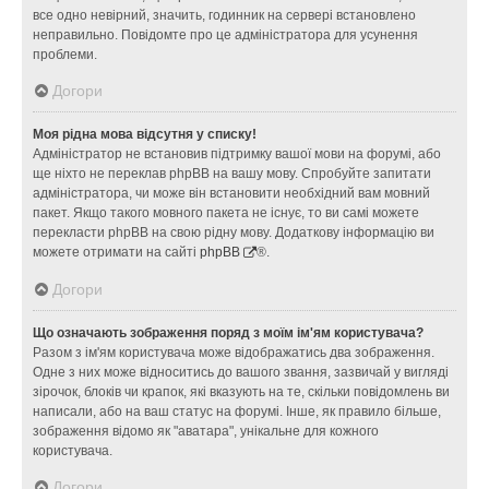
все одно невірний, значить, годинник на сервері встановлено
неправильно. Повідомте про це адміністратора для усунення
проблеми.
Догори
Моя рідна мова відсутня у списку!
Адміністратор не встановив підтримку вашої мови на форумі, або
ще ніхто не переклав phpBB на вашу мову. Спробуйте запитати
адміністратора, чи може він встановити необхідний вам мовний
пакет. Якщо такого мовного пакета не існує, то ви самі можете
перекласти phpBB на свою рідну мову. Додаткову інформацію ви
можете отримати на сайті
phpBB
®.
Догори
Що означають зображення поряд з моїм ім'ям користувача?
Разом з ім'ям користувача може відображатись два зображення.
Одне з них може відноситись до вашого звання, зазвичай у вигляді
зірочок, блоків чи крапок, які вказують на те, скільки повідомлень ви
написали, або на ваш статус на форумі. Інше, як правило більше,
зображення відомо як "аватара", унікальне для кожного
користувача.
Догори