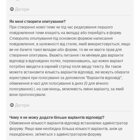
Догори
Як мені створити опитування?
При створенні нової теми чи під час редагування першого
повідомлення теми клацніть на вкладці або перейдіть в форму
Створити опитування
під основною формою написання
повідомлення, в залежності від стилю, який використовується; якщо
ви не бачите такої вкладки або форми, то ви не маєте прав для
створення опитувань. Вкажіть питання і як мінімум два варіанти
відповіді в відповідних полях, переконавшись, що кожен варіант
потрібно вводити в окремій стрічці поля вводу тексту. Ви також
можете встановити кількість варіантів відповіді, які можуть обирати
користувачі при голосуванні за допомогою "Варіантів відповіді",
обмеження в часі для голосування в днях (0 для вічного
голосування) і, на сам кінець, можливість зміни варіанту, за який
вони проголосували.
Догори
Чому я не можу додати більше варіантів відповіді?
Обмеження кількості варіантів відповіді встановлює адміністратор
форуму. Якщо вам необхідна більша кількості варіантів, аніж це
передбачено, зв'яжіться з адміністратором форуму.