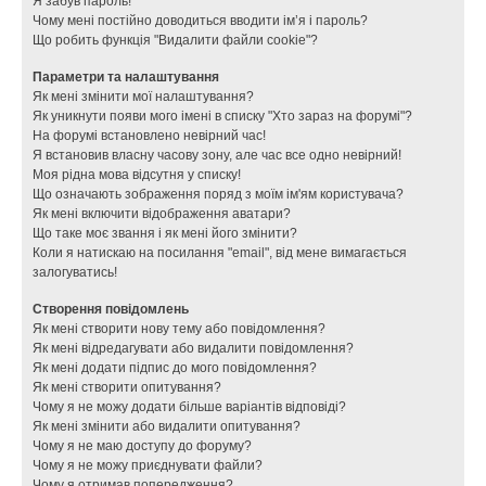
Я забув пароль!
Чому мені постійно доводиться вводити ім’я і пароль?
Що робить функція "Видалити файли cookie"?
Параметри та налаштування
Як мені змінити мої налаштування?
Як уникнути появи мого імені в списку "Хто зараз на форумі"?
На форумі встановлено невірний час!
Я встановив власну часову зону, але час все одно невірний!
Моя рідна мова відсутня у списку!
Що означають зображення поряд з моїм ім'ям користувача?
Як мені включити відображення аватари?
Що таке моє звання і як мені його змінити?
Коли я натискаю на посилання "email", від мене вимагається
залогуватись!
Створення повідомлень
Як мені створити нову тему або повідомлення?
Як мені відредагувати або видалити повідомлення?
Як мені додати підпис до мого повідомлення?
Як мені створити опитування?
Чому я не можу додати більше варіантів відповіді?
Як мені змінити або видалити опитування?
Чому я не маю доступу до форуму?
Чому я не можу приєднувати файли?
Чому я отримав попередження?