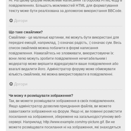
Ні. На цьому форумі неможливе написання та обробка HTML-коду в
повідомленнях. Більшість можливостей HTML для форматування
тексту може бути реалізована за допомогою використання BBCode.
Догори
Що таке смайлики?
Смайлики - це маленькі картинки, які можуть бути використані для
передачі емоцій, наприклад, :) означає радість, :( означає сум. Весь
список смайликів можна побачити в формі написання
повідомлення. Намагайтесь не зловживати, використовуючи їх:
вони легко можуть зробити повідомлення нечитабельним і
модератор може вирішити відредагувати ваше повідомлення або
взагалі видалити його. Адміністратор форуму може обмежувати
кількість смайликів, які можна використовувати в повідомленні.
Догори
Чи можу я розміщувати зображення?
Так, ви можете розміщувати зображення в своїх повідомленнях.
Якщо адміністратор дозволив приєднання файлів, ви можете
завантажити зображення на форум. Якщо ні, ви повинні розмістити
посилання на зображення, збережене на загальнодоступному веб-
сервері. Наприклад: http://www.example.com/my-picture.gif. Ви не
можете розміщувати посилання ні на зображення, які знаходяться