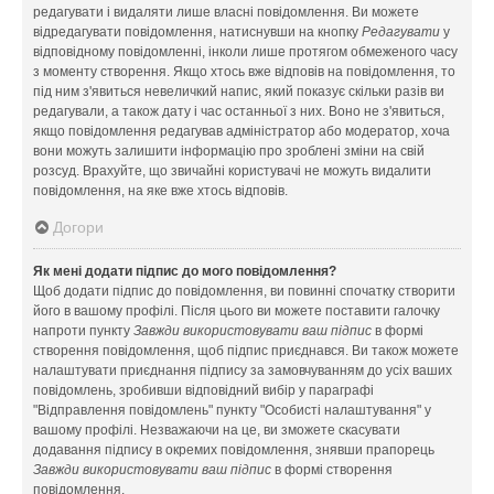
редагувати і видаляти лише власні повідомлення. Ви можете
відредагувати повідомлення, натиснувши на кнопку
Редагувати
у
відповідному повідомленні, інколи лише протягом обмеженого часу
з моменту створення. Якщо хтось вже відповів на повідомлення, то
під ним з'явиться невеличкий напис, який показує скільки разів ви
редагували, а також дату і час останньої з них. Воно не з'явиться,
якщо повідомлення редагував адміністратор або модератор, хоча
вони можуть залишити інформацію про зроблені зміни на свій
розсуд. Врахуйте, що звичайні користувачі не можуть видалити
повідомлення, на яке вже хтось відповів.
Догори
Як мені додати підпис до мого повідомлення?
Щоб додати підпис до повідомлення, ви повинні спочатку створити
його в вашому профілі. Після цього ви можете поставити галочку
напроти пункту
Завжди використовувати ваш підпис
в формі
створення повідомлення, щоб підпис приєднався. Ви також можете
налаштувати приєднання підпису за замовчуванням до усіх ваших
повідомлень, зробивши відповідний вибір у параграфі
"Відправлення повідомлень" пункту "Особисті налаштування" у
вашому профілі. Незважаючи на це, ви зможете скасувати
додавання підпису в окремих повідомлення, знявши прапорець
Завжди використовувати ваш підпис
в формі створення
повідомлення.