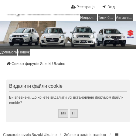
Реєстрація
Вхід
Клуб Suzuki Ukraine
Непрочитані повідомлення
Теми без відповідей
Активні теми
Допомога
Пошук
Список форумів Suzuki Ukraine
Видалити файли cookie
Ви впевнені, що хочете видалити усі встановлені форумом файли
cookie?
Список форумів Suzuki Ukraine
Зв'язок з адміністрацією