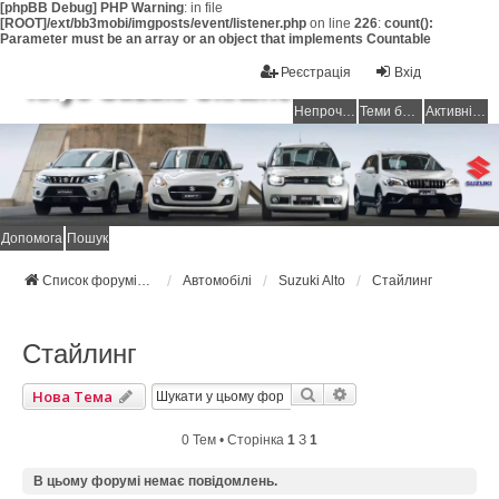
[phpBB Debug] PHP Warning
: in file
[ROOT]/ext/bb3mobi/imgposts/event/listener.php
on line
226
:
count():
Parameter must be an array or an object that implements Countable
Реєстрація
Вхід
Клуб Suzuki Ukraine
Непрочитані повідомлення
Теми без відповідей
Активні теми
Допомога
Пошук
Список форумів Suzuki Ukraine
Автомобілі
Suzuki Alto
Стайлинг
Стайлинг
Пошук
Розширений Пошук
Нова Тема
0 Тем • Сторінка
1
З
1
В цьому форумі немає повідомлень.