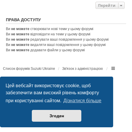
Перейти
ПРАВА ДОСТУПУ
Ви
не можете
створювати нові теми у цьому форумі
Ви
не можете
відповідати на теми у цьому форумі
Ви
не можете
редагувати ваші повідомлення у цьому форумі
Ви
не можете
видаляти ваші повідомлення у цьому форумі
Ви
не можете
додавати файли у цьому форумі
Список форумів Suzuki Ukraine
Зв'язок з адміністрацією
Працює на
phpBB
® Forum Software © phpBB Limited
Конфіденційність
|
Умови
Цей вебсайт використовує cookie, щоб
забезпечити вам високий рівень комфорту
при користуванні сайтом.
Дізнатися більше
Згоден