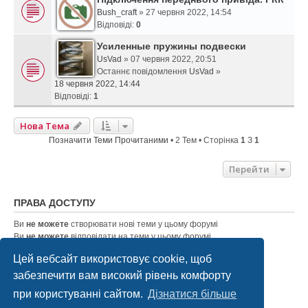
Bush_craft
» 27 червня 2022, 14:54
Відповіді:
0
Усиленные пружины подвески
UsVad
» 07 червня 2022, 20:51
Останнє повідомлення
UsVad
»
18 червня 2022, 14:44
Відповіді:
1
Нова Тема
Позначити Теми Прочитаними
• 2 Тем • Сторінка
1
З
1
Перейти
ПРАВА ДОСТУПУ
Ви
не можете
створювати нові теми у цьому форумі
Ви
не можете
відповідати на теми у цьому форумі
Ви
не можете
редагувати ваші повідомлення у цьому форумі
Цей вебсайт використовує cookie, щоб
Ви
не можете
видаляти ваші повідомлення у цьому форумі
Ви
не можете
додавати файли у цьому форумі
забезпечити вам високий рівень комфорту
при користуванні сайтом.
Дізнатися більше