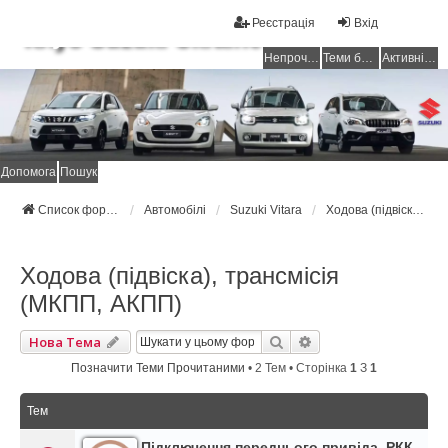
Реєстрація
Вхід
Клуб Suzuki Ukraine
Непрочитані повідомлення
Теми без відповідей
Активні теми
Допомога
Пошук
Список форумів Suzuki Ukraine
Автомобілі
Suzuki Vitara
Ходова (підвіска), трансмісія (МКПП, АКПП)
Ходова (підвіска), трансмісія
(МКПП, АКПП)
Пошук
Розширений Пошук
Нова Тема
Позначити Теми Прочитаними
• 2 Тем • Сторінка
1
З
1
Тем
Підключення переднього привіда. РКК