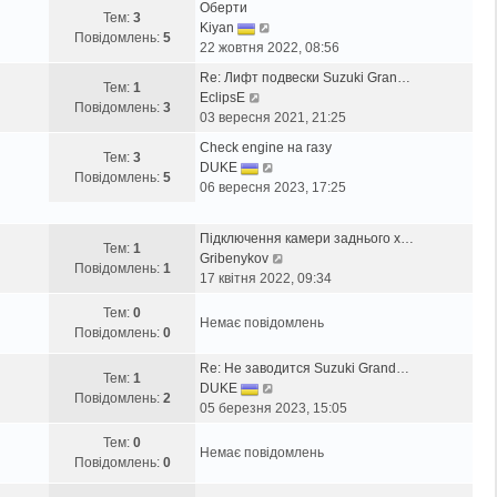
Оберти
г
т
Тем:
3
П
Kiyan
л
а
Повідомлень:
5
е
22 жовтня 2022, 08:56
я
н
р
н
н
Re: Лифт подвески Suzuki Gran…
е
Тем:
1
у
є
П
EclipsE
г
Повідомлень:
3
т
п
е
03 вересня 2021, 21:25
л
и
о
р
я
Check engine на газу
о
в
е
Тем:
3
н
П
DUKE
с
і
г
Повідомлень:
5
у
е
06 вересня 2023, 17:25
т
д
л
т
р
а
о
я
и
е
н
м
н
Підключення камери заднього х…
о
г
Тем:
1
н
л
у
П
Gribenykov
с
л
Повідомлень:
1
є
е
т
е
17 квітня 2022, 09:34
т
я
п
н
и
р
а
н
Тем:
0
о
н
о
е
Немає повідомлень
н
у
Повідомлень:
0
в
я
с
г
н
т
і
т
л
є
и
Re: Не заводится Suzuki Grand…
д
а
я
Тем:
1
п
о
П
DUKE
о
н
н
Повідомлень:
2
о
с
е
05 березня 2023, 15:05
м
н
у
в
т
р
л
є
т
Тем:
0
і
а
е
Немає повідомлень
е
п
и
Повідомлень:
0
д
н
г
н
о
о
о
н
л
н
в