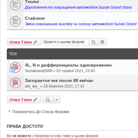
Тюнінг
Дороблення та покращення автомобіля Suzuki Grand Vitara
Стайлинг
Зміна зовнішнього вигляду чи салону автомобіля Suzuki Grand V
Пошук
Розширений П
Нова Тема
ТЕМ
4L, N и дифференциалы одновременно
Suzukovod2008
»
03 травня 2021, 23:40
Загорается чек после 80 км/час
ani_wu_
»
28 березня 2021, 17:32
Нова Тема
Повернутись До Списку Форумів
ПРАВА ДОСТУПУ
Ви
не можете
створювати нові теми у цьому форумі