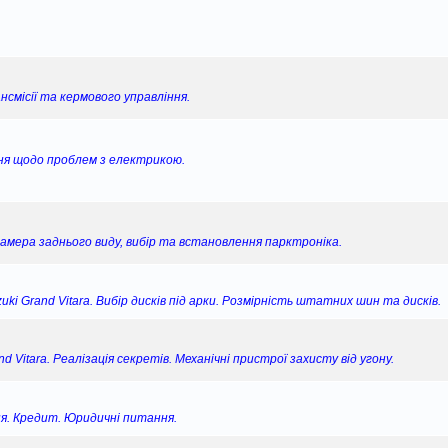
о
н
д
і
е
о
м
є
о
д
н
в
л
п
м
о
н
і
е
о
л
м
я
д
н
в
е
л
о
н
і
н
е
смісії та кермового управління.
м
я
д
н
н
л
о
я
н
е
м
я
н
л
ня щодо проблем з електрикою.
н
е
я
н
н
я
камера заднього виду, вибір та встановлення парктроніка.
ki Grand Vitara. Вибір дисків під арки. Розмірність штатних шин та дисків.
 Vitara. Реалізація секретів. Механічні пристрої захисту від угону.
я. Кредит. Юридичні питання.