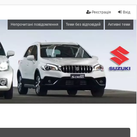
Реєстрація
Вхід
Непрочитані повідомлення
Теми без відповідей
Активні теми