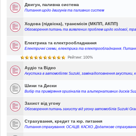
є
н
в
Двигун, паливна система
л
п
н
і
е
Питання щодо двигунів та паливних систем
о
я
д
н
в
о
н
і
Ходова (підвіска), трансмісія (МКПП, АКПП)
м
я
д
л
Обговорення питань та виявлених проблем щодо ходової, тран
о
е
м
н
л
Електрика та електрообладнання
н
е
Електричні схеми, електрика та електрообладнання. Питан
я
н
н
Рейтинг: 100%
я
Аудіо та Відео
Акустика в автомобілях Suzuki, заміна/доповнення акустики, 
Шини та Диски
Вибір та приміряння оригіналів та альтернативних дисків Suzu
Захист від угону
Обговорення питань захисту від угону автомобілів Suzuki Grand
Страхування, кредит та юр. питання
Питання страхування. ОСАЦВ. КАСКО. Додаткове страхуванн