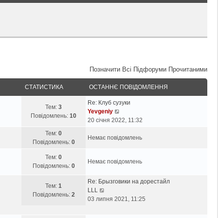
Позначити Всі Підфоруми Прочитаними
СТАТИСТИКА
ОСТАННЄ ПОВІДОМЛЕННЯ
Re: Клуб сузуки
Тем:
3
П
Yevgeniy
Повідомлень:
10
е
20 січня 2022, 11:32
р
Тем:
0
е
Немає повідомлень
Повідомлень:
0
г
л
Тем:
0
Немає повідомлень
я
Повідомлень:
0
н
у
Re: Брызговики на дорестайл
Тем:
1
П
т
LLL
Повідомлень:
2
е
и
03 липня 2021, 11:25
р
о
е
с