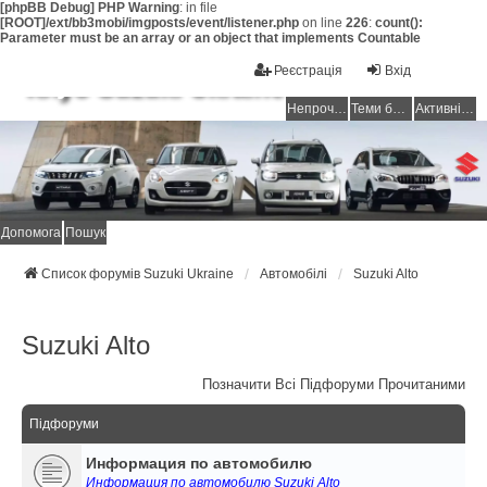
[phpBB Debug] PHP Warning
: in file
[ROOT]/ext/bb3mobi/imgposts/event/listener.php
on line
226
:
count():
Parameter must be an array or an object that implements Countable
Реєстрація
Вхід
Клуб Suzuki Ukraine
Непрочитані повідомлення
Теми без відповідей
Активні теми
Допомога
Пошук
Список форумів Suzuki Ukraine
Автомобілі
Suzuki Alto
Suzuki Alto
Позначити Всі Підфоруми Прочитаними
Підфоруми
Информация по автомобилю
Информация по автомобилю Suzuki Alto