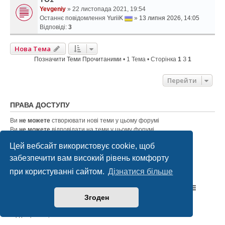
Yevgeniy
» 22 листопада 2021, 19:54
Останнє повідомлення
YuriiK
»
13 липня 2026, 14:05
Відповіді:
3
Нова Тема
Позначити Теми Прочитаними
• 1 Тема • Сторінка
1
З
1
Перейти
ПРАВА ДОСТУПУ
Ви
не можете
створювати нові теми у цьому форумі
Ви
не можете
відповідати на теми у цьому форумі
Ви
не можете
редагувати ваші повідомлення у цьому форумі
Цей вебсайт використовує cookie, щоб
Ви
не можете
видаляти ваші повідомлення у цьому форумі
Ви
не можете
додавати файли у цьому форумі
забезпечити вам високий рівень комфорту
при користуванні сайтом.
Дізнатися більше
Список форумів Suzuki Ukraine
Зв'язок з адміністрацією
Згоден
Працює на
phpBB
® Forum Software © phpBB Limited
Конфіденційність
|
Умови