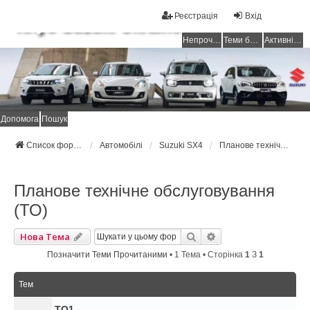
Реєстрація
Вхід
Клуб Suzuki Ukraine
Непрочитані повідомлення
Теми без відповідей
Активні теми
Допомога
Пошук
Список форумів Suzuki Ukraine
Автомобілі
Suzuki SX4
Планове технічне обслуговування (ТО)
Планове технічне обслуговування
(ТО)
Пошук
Розширений Пошук
Нова Тема
Позначити Теми Прочитаними
• 1 Тема • Сторінка
1
З
1
Тем
ТО1