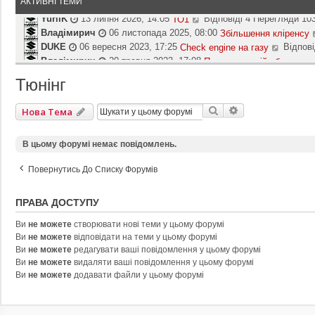
АКТИВНІ ТЕМИ
YuriiK
13 липня 2026, 14:05
ТО1
Відповіді 4 Перегляди 10
П
Владімирич
06 листопада 2025, 08:00
е
Збільшення кліренсу
р
DUKE
06 вересня 2023, 17:25
Check engine на газу
Відпові
П
е
Владімирич
20 травня 2023, 17:08
Писк в ходовій або в транс
е
г
р
Владімирич
06 травня 2023, 09:30
П‘яті двері погано зачиня
л
е
Тюнінг
DUKE
05 березня 2023, 15:05
Не заводится Suzuki Grand Vita
я
г
Yevgeniy
20 лютого 2023, 11:16
АКБ
Відповіді 12 Перегля
н
П
л
у
dmi-try
22 листопада 2022, 22:10
Расход топдива Suzuki Vita
е
Пошук
Розширений П
Нова Тема
я
т
р
Kiyan
22 жовтня 2022, 08:56
Оберти
Відповіді 1 Перегляди
н
П
и
е
у
Yevgeniy
11 вересня 2022, 19:26
Каталогизація ваших автосе
е
В цьому форумі немає повідомлень.
о
г
т
р
с
л
и
е
т
я
Повернутись До Списку Форумів
о
г
а
н
с
л
н
у
т
я
ПРАВА ДОСТУПУ
н
т
а
н
є
и
н
у
Ви
не можете
створювати нові теми у цьому форумі
п
о
н
т
Ви
не можете
відповідати на теми у цьому форумі
о
с
є
и
Ви
не можете
редагувати ваші повідомлення у цьому форумі
в
т
п
о
Ви
не можете
видаляти ваші повідомлення у цьому форумі
і
а
о
с
Ви
не можете
додавати файли у цьому форумі
д
н
в
т
о
н
і
а
м
є
д
н
л
п