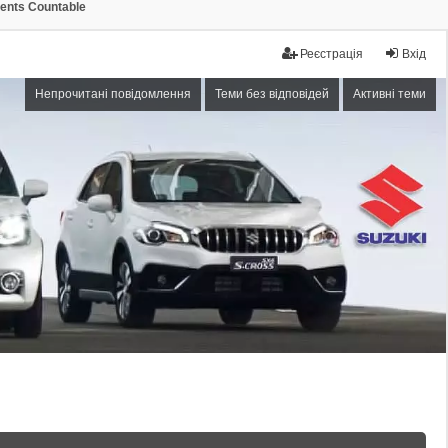
ments Countable
Реєстрація
Вхід
Непрочитані повідомлення
Теми без відповідей
Активні теми