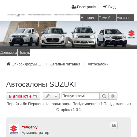
Реєстрація
Вхід
Клуб Suzuki Ukraine
Непрочитані повідомлення
Теми без відповідей
Активні теми
Допомога
Пошук
Список форумів Suzuki Ukraine
Загальні питання
Автосалони
Автосалоны SUZUKI
Пошук
Розширен
Відповісти
Перейти До Першого Непрочитаного Повідомлення
• 1 Повідомлення •
Сторінка
1
З
1
Yevgeniy
Администратор