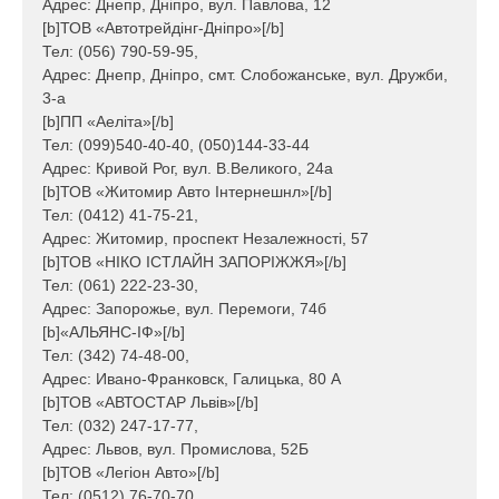
Адрес: Днепр, Дніпро, вул. Павлова, 12
н
[b]ТОВ «Автотрейдінг-Дніпро»[/b]
н
я
Тел: (056) 790-59-95,
Адрес: Днепр, Дніпро, смт. Слобожанське, вул. Дружби,
3-а
[b]ПП «Аеліта»[/b]
Тел: (099)540-40-40, (050)144-33-44
Адрес: Кривой Рог, вул. В.Великого, 24а
[b]ТОВ «Житомир Авто Інтернешнл»[/b]
Тел: (0412) 41-75-21,
Адрес: Житомир, проспект Незалежності, 57
[b]ТОВ «НІКО ІСТЛАЙН ЗАПОРІЖЖЯ»[/b]
Тел: (061) 222-23-30,
Адрес: Запорожье, вул. Перемоги, 74б
[b]«АЛЬЯНС-ІФ»[/b]
Тел: (342) 74-48-00,
Адрес: Ивано-Франковск, Галицька, 80 А
[b]ТОВ «АВТОСТАР Львів»[/b]
Тел: (032) 247-17-77,
Адрес: Львов, вул. Промислова, 52Б
[b]ТОВ «Легіон Авто»[/b]
Тел: (0512) 76-70-70,