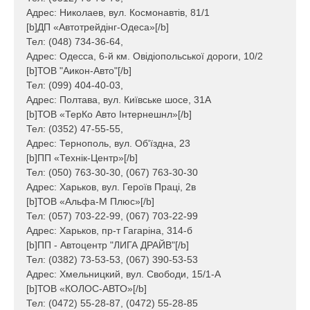
Адрес: Николаев, вул. Космонавтів, 81/1
[b]ДП «Автотрейдінг-Одеса»[/b]
Тел: (048) 734-36-64,
Адрес: Одесса, 6-й км. Овідіопольської дороги, 10/2
[b]ТОВ "Аикон-Авто"[/b]
Тел: (099) 404-40-03,
Адрес: Полтава, вул. Київське шосе, 31А
[b]ТОВ «ТерКо Авто Інтернешнл»[/b]
Тел: (0352) 47-55-55,
Адрес: Тернополь, вул. Об'їздна, 23
[b]ПП «Технік-Центр»[/b]
Тел: (050) 763-30-30, (067) 763-30-30
Адрес: Харьков, вул. Героїв Праці, 2в
[b]ТОВ «Альфа-М Плюс»[/b]
Тел: (057) 703-22-99, (067) 703-22-99
Адрес: Харьков, пр-т Гагаріна, 314-б
[b]ПП - Автоцентр "ЛИГА ДРАЙВ"[/b]
Тел: (0382) 73-53-53, (067) 390-53-53
Адрес: Хмельницкий, вул. Свободи, 15/1-А
[b]ТОВ «КОЛОС-АВТО»[/b]
Тел: (0472) 55-28-87, (0472) 55-28-85