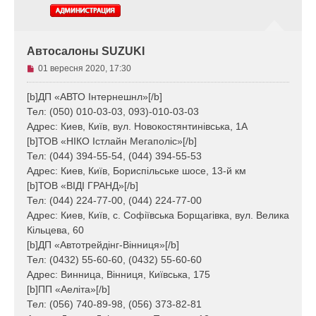
Автосалоны SUZUKI
Н
01 вересня 2020, 17:30
е
п
[b]ДП «АВТО Інтернешнл»[/b]
р
Тел: (050) 010-03-03, 093)-010-03-03
о
Адрес: Киев, Київ, вул. Новокостянтинівська, 1A
ч
[b]ТОВ «НІКО Істлайн Мегаполіс»[/b]
и
Тел: (044) 394-55-54, (044) 394-55-53
т
а
Адрес: Киев, Київ, Бориспільське шосе, 13-й км
н
[b]ТОВ «ВІДІ ГРАНД»[/b]
е
Тел: (044) 224-77-00, (044) 224-77-00
п
Адрес: Киев, Київ, с. Софіївська Борщагівка, вул. Велика
о
Кільцева, 60
в
[b]ДП «Автотрейдінг-Вінниця»[/b]
і
д
Тел: (0432) 55-60-60, (0432) 55-60-60
о
Адрес: Винница, Вінниця, Київська, 175
м
[b]ПП «Аеліта»[/b]
л
Тел: (056) 740-89-98, (056) 373-82-81
е