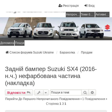
Реєстрація
Вхід
Клуб Suzuki Ukraine
Непрочитані повідомлення
Теми без відповідей
Активні теми
Допомога
Пошук
Список форумів Suzuki Ukraine
Барахолка
Продам
Задній бампер Suzuki SX4 (2016-
н.ч.) нефарбована частина
(накладка)
Пошук
Розширен
Відповісти
Перейти До Першого Непрочитаного Повідомлення
• 1 Повідомлення •
Сторінка
1
З
1