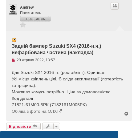
Andrew
Посетитель
Задній бампер Suzuki SX4 (2016-н.ч.)
нефарбована частина (накладка)
Н
29 червня 2022, 13:57
е
п
Для Suzuki SX4 2016-н. (рестайлінг). Оригінал
р
Усі місця кріплень цілі. Є сліди експлуатації (потертість
о
та тріщина).
ч
Можливо комусь потрібно. Ціна за домовленістю
и
Код деталі
т
а
71821-61M00-5PK (7182161M005PK)
н
Об'ява з фото на ОЛХ
Д
е
о
п
г
Відповісти
о
о
в
р
1 Повідомлення • Сторінка
1
З
1
і
и