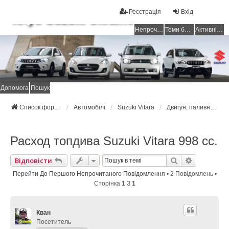
Реєстрація
Вхід
Клуб Suzuki Ukraine
Непрочитані повідомлення
Теми без відповідей
Активні теми
Допомога
Пошук
Список форумів Suzuki Ukraine
Автомобілі
Suzuki Vitara
Двигун, паливна система
Расход топдива Suzuki Vitara 998 cc.
Пошук
Розширен
Відповісти
Перейти До Першого Непрочитаного Повідомлення
• 2 Повідомлень •
Сторінка
1
З
1
Кван
Посетитель