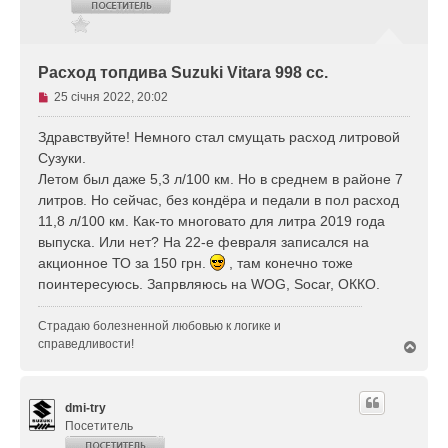
Расход топдива Suzuki Vitara 998 cc.
Н
25 січня 2022, 20:02
е
п
Здравствуйте! Немного стал смущать расход литровой
р
Сузуки.
о
Летом был даже 5,3 л/100 км. Но в среднем в районе 7
ч
литров. Но сейчас, без кондёра и педали в пол расход
и
11,8 л/100 км. Как-то многовато для литра 2019 года
т
а
выпуска. Или нет? На 22-е февраля записался на
н
акционное ТО за 150 грн.
, там конечно тоже
е
поинтересуюсь. Запрвляюсь на WOG, Socar, ОККО.
п
о
Страдаю болезненной любовью к логике и
в
справедливости!
Д
і
о
д
г
о
о
м
dmi-try
р
л
и
Посетитель
е