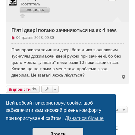
Посетитель
П‘яті двері погано зачиняються на sx 4 new.
Н
06 травня 2023, 09:30
е
п
Приноровився зачиняти двері багажника з однаковим
р
зусиллям дожимаючи двері рукою при зачинені, бо без
о
цього можна ,,ляпати‘‘ ними разів 10 поки закриються.
ч
Казали що не тільки в мене така проблема з зад.
и
дверима. Це взагалі якось лікується?
т
Д
а
о
г
н
Відповісти
о
е
р
п
1 Повідомлення • Сторінка
1
З
1
и
о
Цей вебсайт використовує cookie, щоб
в
Перейти
забезпечити вам високий рівень комфорту
і
при користуванні сайтом.
Дізнатися більше
д
о
Список форумів Suzuki Ukraine
Зв'язок з адміністрацією
м
Згоден
л