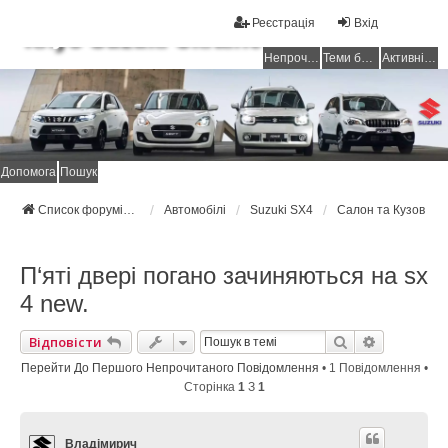
Реєстрація
Вхід
Клуб Suzuki Ukraine
Непрочитані повідомлення
Теми без відповідей
Активні теми
Допомога
Пошук
Список форумів Suzuki Ukraine
Автомобілі
Suzuki SX4
Салон та Кузов
П‘яті двері погано зачиняються на sx
4 new.
Пошук
Розширен
Відповісти
Перейти До Першого Непрочитаного Повідомлення
• 1 Повідомлення •
Сторінка
1
З
1
Владімирич