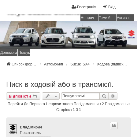
Реєстрація
Вхід
Клуб Suzuki Ukraine
Непрочитані повідомлення
Теми без відповідей
Активні теми
Допомога
Пошук
Список форумів Suzuki Ukraine
Автомобілі
Suzuki SX4
Ходова (підвіска), трансмісія (МКПП, АКПП)
Писк в ходовій або в трансмісії.
Пошук
Розширен
Відповісти
Перейти До Першого Непрочитаного Повідомлення
• 2 Повідомлень •
Сторінка
1
З
1
Владімирич
Посетитель