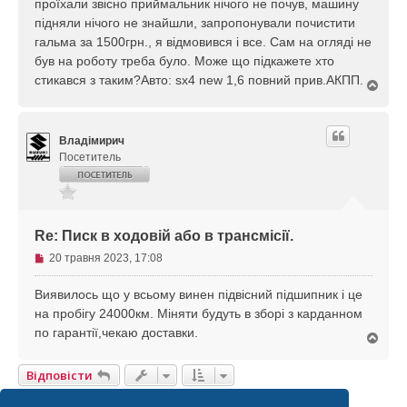
проїхали звісно приймальник нічого не почув, машину
н
підняли нічого не знайшли, запропонували почистити
н
я
гальма за 1500грн., я відмовився і все. Сам на огляді не
був на роботу треба було. Може що підкажете хто
стикався з таким?Авто: sx4 new 1,6 повний прив.АКПП.
Д
о
г
о
Владімирич
р
и
Посетитель
Re: Писк в ходовій або в трансмісії.
Н
20 травня 2023, 17:08
е
п
Виявилось що у всьому винен підвісний підшипник і це
р
на пробігу 24000км. Міняти будуть в зборі з карданном
о
по гарантії,чекаю доставки.
Д
ч
о
и
г
т
Відповісти
о
а
р
2 Повідомлень • Сторінка
1
З
1
н