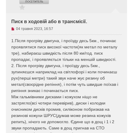
Писк в ходовій або в трансмісії.
Н
04 травня 2023, 16:57
е
п
1.Після прогріву двигуна, і проїзду десь 5км., починає
р
проявлятися писк високої частоти(як метал по металу
о
тре), набираєш швидкість після 80 км/год. писк
ч
пропадає, і проявляється тільки на меншій швидкості.
и
2. Після прогріву двигуна, і проїзду десь 5км.,
т
а
зупиняєшся наприклад на світлофорі і коли починаєш
н
рух(перші метри) такий звук наче жує резину об
е
метал(своєрідне репіння), і потім чуть швидше поїхав і
п
рипіння зникає і починається писк.
о
Між гальмівними дисками і кожухом ніщо не
в
застрягло(всі чотири перевірив), диски і колодки
і
д
очисником дисків промив, силіконом побризкав на
о
резинові кожухи ШРУС(думав може резина кожухів
м
репить), нічого не допомогло. Єдине що в дощ і 1 і 2
л
звуки пропадають. Саме в дощ пригнав на СТО
е