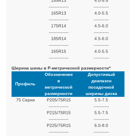
155R13
4.0-5.5
-------------
----------
165R13
4.0-5.5
-------------
----------
175R14
4.5-6.0
-------------
----------
185R14
4.5-6.0
-------------
----------
165R15
4.0-5.5
-------------
----------
Ширина шины в P-метрической размерности*
Обозначение
Допустимый
в
диапазон
Профиль
метрической
посадочной
размерности
ширины диска
75 Серии
P205/75R15
5.5-7.5
-------------
----------
P215/75R15
5.5-7.5
-------------
----------
P225/75R15
6.0-8.0
-------------
----------