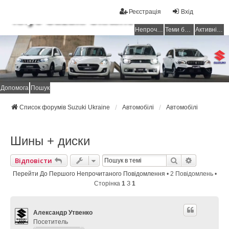
Реєстрація
Вхід
Клуб Suzuki Ukraine
Непрочитані повідомлення
Теми без відповідей
Активні теми
Допомога
Пошук
Список форумів Suzuki Ukraine
Автомобілі
Автомобілі
Шины + диски
Пошук
Розширен
Відповісти
Перейти До Першого Непрочитаного Повідомлення
• 2 Повідомлень •
Сторінка
1
З
1
Александр Утвенко
Посетитель