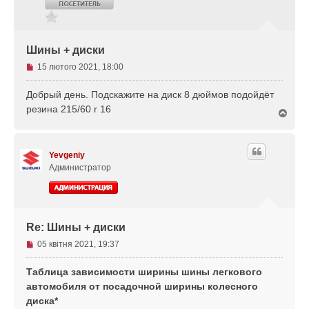
Шины + диски
Н
15 лютого 2021, 18:00
е
п
Добрый день. Подскажите на диск 8 дюймов подойдёт
р
резина 215/60 r 16
Д
о
о
ч
г
и
о
т
Yevgeniy
р
а
и
Администратор
н
е
п
о
Re: Шины + диски
в
і
Н
05 квітня 2021, 19:37
д
е
о
п
Таблица зависимости ширины шины легкового
м
р
автомобиля от посадочной ширины колесного
л
о
диска*
е
ч