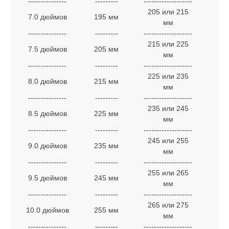
---------------
---------
-------------------
---
205 или 215
7.0 дюймов
195 мм
22
мм
---------------
---------
-------------------
---
215 или 225
7.5 дюймов
205 мм
23
мм
---------------
---------
-------------------
---
225 или 235
8.0 дюймов
215 мм
24
мм
---------------
---------
-------------------
---
235 или 245
8.5 дюймов
225 мм
25
мм
---------------
---------
-------------------
---
245 или 255
9.0 дюймов
235 мм
26
мм
---------------
---------
-------------------
---
255 или 265
9.5 дюймов
245 мм
27
мм
---------------
---------
-------------------
---
265 или 275
10.0 дюймов
255 мм
28
мм
---------------
---------
-------------------
---