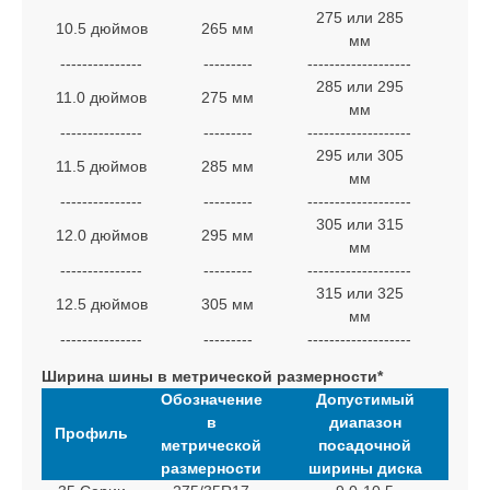
275 или 285
10.5 дюймов
265 мм
29
мм
---------------
---------
-------------------
---
285 или 295
11.0 дюймов
275 мм
30
мм
---------------
---------
-------------------
---
295 или 305
11.5 дюймов
285 мм
31
мм
---------------
---------
-------------------
---
305 или 315
12.0 дюймов
295 мм
32
мм
---------------
---------
-------------------
---
315 или 325
12.5 дюймов
305 мм
33
мм
---------------
---------
-------------------
---
Ширина шины в метрической размерности*
Обозначение
Допустимый
в
диапазон
Профиль
метрической
посадочной
размерности
ширины диска