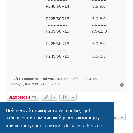
P245/50R14
6.5-9.0
-------------
----------
P225/50R15
6.0-8.0
-------------
----------
P295/50R15
7.5-11.0
-------------
----------
P225/50R16
6.0-8.0
-------------
----------
P245/50R16
6.5-9.5
-------------
----------
Либо напиши что-нибудь стоящее, либо делай что-
нибудь, о чем стоит написать.
Д
о
г
Відповісти
о
р
2 Повідомлень • Сторінка
1
З
1
и
Цей вебсайт використовує cookie, щоб
Перейти
забезпечити вам високий рівень комфорту
при користуванні сайтом.
Дізнатися більше