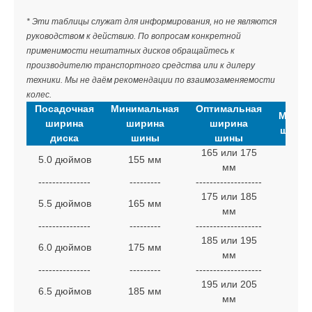
н
и
н
* Эти таблицы служат для информирования, но не являются
т
я
а
руководством к действию. По вопросам конкретной
н
применимости нештатных дисков обращайтесь к
е
производителю транспортного средства или к дилеру
п
техники. Мы не даём рекомендации по взаимозаменяемости
о
колес.
в
Посадочная
Минимальная
Оптимальная
і
Макси
д
ширина
ширина
ширина
ширин
о
диска
шины
шины
м
165 или 175
5.0 дюймов
155 мм
18
л
мм
е
---------------
---------
-------------------
---
н
175 или 185
н
5.5 дюймов
165 мм
19
я
мм
---------------
---------
-------------------
---
185 или 195
6.0 дюймов
175 мм
20
мм
---------------
---------
-------------------
---
195 или 205
6.5 дюймов
185 мм
21
мм