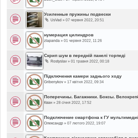
Усиленные пружины подвески
UsVad
»
07 червня 2022, 20:51
нумерация цилиндров
zlapanda
»
01 червня 2022, 11:26
Скрип шум в передній панелі торпеді
Rostyslav
»
01 травня 2022, 00:18
Підключення камери заднього ходу
Gribenykov
»
17 квітня 2022, 09:34
Поперечины. Багажники. Боксы. Велокреп
Кван
»
28 січня 2022, 17:52
Подключение смартфона к ГУ мультимед
Олександр
»
07 лютого 2022, 19:07