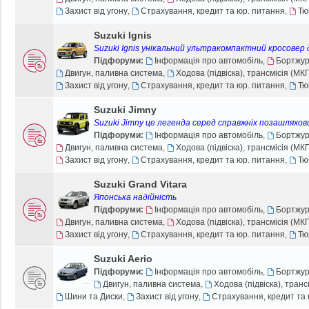
є
н
в
л
Захист від угону
,
Страхування, кредит та юр. питання
,
Тю
п
н
і
е
о
є
д
н
Suzuki Ignis
в
п
о
н
і
Suzuki Ignis унікальний ультракомпактний кросовер 
о
м
я
д
Підфоруми:
Інформація про автомобіль
,
Бортжу
в
л
о
Двигун, паливна система
,
Ходова (підвіска), трансмісія (М
і
е
м
Захист від угону
,
Страхування, кредит та юр. питання
,
Тю
д
н
л
о
н
е
Suzuki Jimny
м
я
н
л
Suzuki Jimny це легенда серед справжніх позашляхов
н
е
Підфоруми:
Інформація про автомобіль
,
Бортжу
я
н
Двигун, паливна система
,
Ходова (підвіска), трансмісія (М
н
Захист від угону
,
Страхування, кредит та юр. питання
,
Тю
я
Suzuki Grand Vitara
Японська надійність
Підфоруми:
Інформація про автомобіль
,
Бортжу
Двигун, паливна система
,
Ходова (підвіска), трансмісія (М
Захист від угону
,
Страхування, кредит та юр. питання
,
Тю
Suzuki Aerio
Підфоруми:
Інформація про автомобіль
,
Бортжу
Двигун, паливна система
,
Ходова (підвіска), тран
Шини та Диски
,
Захист від угону
,
Страхування, кредит та 