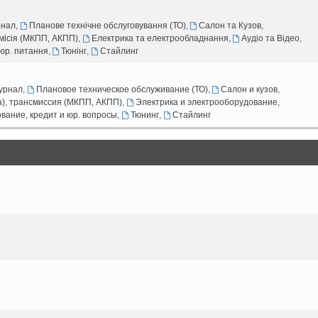
рнал
,
Планове технічне обслуговування (ТО)
,
Салон та Кузов
,
смісія (МКПП, АКПП)
,
Електрика та електрообладнання
,
Аудіо та Відео
,
юр. питання
,
Тюнінг
,
Стайлинг
урнал
,
Плановое техническое обслуживание (ТО)
,
Салон и кузов
,
а), трансмиссия (МКПП, АКПП)
,
Электрика и электрооборудование
,
вание, кредит и юр. вопросы
,
Тюнинг
,
Стайлинг