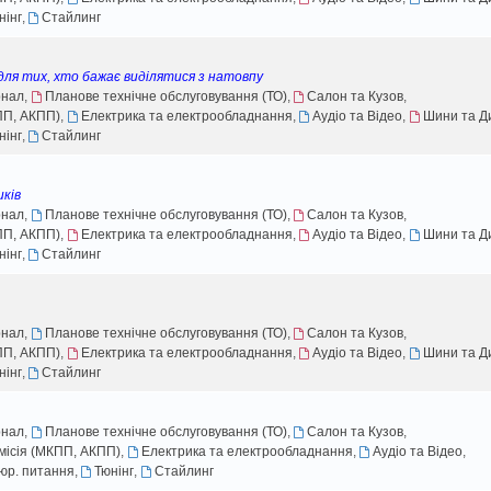
о
н
д
і
е
о
нінг
,
Стайлинг
м
є
о
д
н
в
л
п
м
о
н
і
е
о
л
м
я
д
н
для тих, хто бажає виділятися з натовпу
в
е
л
о
н
і
рнал
,
Планове технічне обслуговування (ТО)
,
Салон та Кузов
,
н
е
м
я
д
КПП, АКПП)
,
Електрика та електрообладнання
,
Аудіо та Відео
,
Шини та Д
н
н
л
о
я
нінг
,
Стайлинг
н
е
м
я
н
л
н
е
иків
я
н
рнал
,
Планове технічне обслуговування (ТО)
,
Салон та Кузов
,
н
КПП, АКПП)
,
Електрика та електрообладнання
,
Аудіо та Відео
,
Шини та Д
я
нінг
,
Стайлинг
рнал
,
Планове технічне обслуговування (ТО)
,
Салон та Кузов
,
КПП, АКПП)
,
Електрика та електрообладнання
,
Аудіо та Відео
,
Шини та Д
нінг
,
Стайлинг
рнал
,
Планове технічне обслуговування (ТО)
,
Салон та Кузов
,
смісія (МКПП, АКПП)
,
Електрика та електрообладнання
,
Аудіо та Відео
,
юр. питання
,
Тюнінг
,
Стайлинг