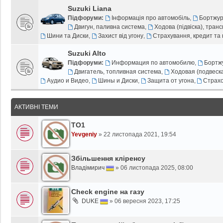
Suzuki Liana
Підфоруми:
Інформація про автомобіль
,
Бортжу
Двигун, паливна система
,
Ходова (підвіска), тран
Шини та Диски
,
Захист від угону
,
Страхування, кредит та 
Suzuki Alto
Підфоруми:
Информация по автомобилю
,
Бортж
Двигатель, топливная система
,
Ходовая (подвеск
Аудио и Видео
,
Шины и Диски
,
Защита от угона
,
Страхо
АКТИВНІ ТЕМИ
ТО1
Yevgeniy
»
22 листопада 2021, 19:54
Збільшення кліренсу
Владімирич
»
06 листопада 2025, 08:00
Check engine на газу
DUKE
»
06 вересня 2023, 17:25