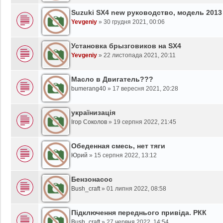
Suzuki SX4 new руководство, модель 2013
Yevgeniy
»
30 грудня 2021, 00:06
Установка брызговиков на SX4
Yevgeniy
»
22 листопада 2021, 20:11
Масло в Двигатель???
bumerang40
»
17 вересня 2021, 20:28
українизація
Ігор Соколов
»
19 серпня 2022, 21:45
Обеденная смесь, нет тяги
Юрий
»
15 серпня 2022, 13:12
Бензонасос
Bush_craft
»
01 липня 2022, 08:58
Підключення переднього привіда. РКК
Bush_craft
»
27 червня 2022, 14:54