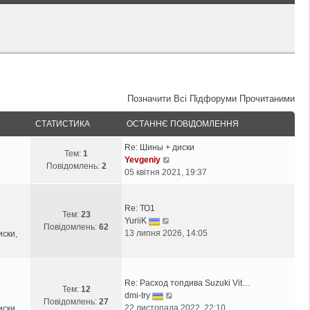
Позначити Всі Підфоруми Прочитаними
СТАТИСТИКА
ОСТАННЄ ПОВІДОМЛЕННЯ
Re: Шины + диски
Тем:
1
П
Yevgeniy
Повідомлень:
2
е
05 квітня 2021, 19:37
р
е
Re: ТО1
г
Тем:
23
П
YuriiK
л
Повідомлень:
62
е
13 липня 2026, 14:05
иски
,
я
р
н
е
у
г
т
л
Re: Расход топдива Suzuki Vit…
и
Тем:
12
я
П
dmi-try
о
Повідомлень:
27
н
е
22 листопада 2022, 22:10
иски
,
с