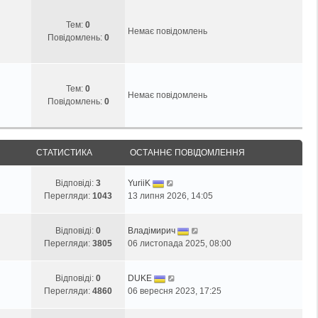
н
т
н
і
н
и
н
д
Тем:
0
Немає повідомлень
є
о
я
о
Повідомлень:
0
п
с
м
о
т
л
в
а
е
і
н
н
Тем:
0
Немає повідомлень
д
н
н
Повідомлень:
0
о
є
я
м
п
л
о
е
в
СТАТИСТИКА
ОСТАННЄ ПОВІДОМЛЕННЯ
н
і
н
д
Відповіді:
3
YuriiK
я
о
Перегляди:
1043
13 липня 2026, 14:05
м
л
е
Відповіді:
0
Владімирич
н
Перегляди:
3805
06 листопада 2025, 08:00
н
я
Відповіді:
0
DUKE
Перегляди:
4860
06 вересня 2023, 17:25