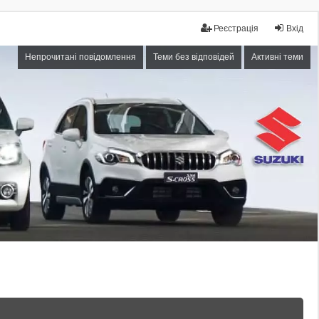
Реєстрація
Вхід
Непрочитані повідомлення
Теми без відповідей
Активні теми