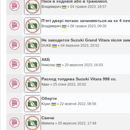
Писк в ходовій або в трансмісії.
Владімирич
»
04 травня 2023, 16:57
П‘яті двері погано зачиняються на sx 4 new
Владімирич
»
06 травня 2023, 09:30
Не заводится Suzuki Grand Vitara після за
DUKE
»
04 березня 2023, 20:52
АКБ
Николас
»
20 вересня 2022, 16:03
Расход топдива Suzuki Vitara 998 cc.
Кван
»
25 січня 2022, 20:02
Оберти
Kiyan
»
22 жовтня 2022, 08:56
Свечи
Mekena
»
05 вересня 2022, 17:49