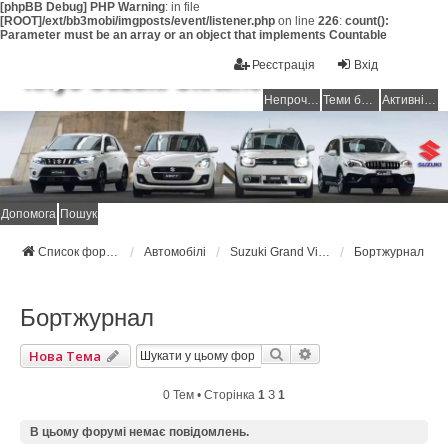
[phpBB Debug] PHP Warning
: in file
[ROOT]/ext/bb3mobi/imgposts/event/listener.php
on line
226
:
count():
Parameter must be an array or an object that implements Countable
Реєстрація
Вхід
Клуб Suzuki Ukraine
Непрочитані повідомлення
Теми без відповідей
Активні теми
Допомога
Пошук
Список форумів Suzuki Ukraine
Автомобілі
Suzuki Grand Vitara
Бортжурнал
Бортжурнал
Пошук
Розширений Пошук
Нова Тема
0 Тем • Сторінка
1
З
1
В цьому форумі немає повідомлень.