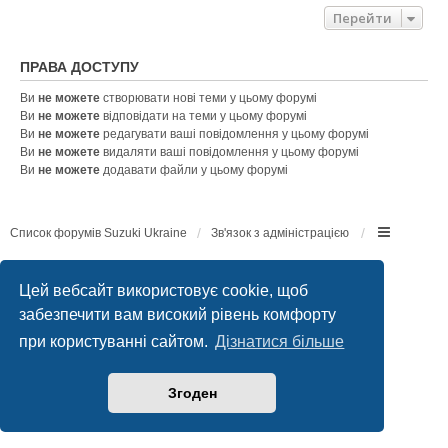
Перейти
ПРАВА ДОСТУПУ
Ви
не можете
створювати нові теми у цьому форумі
Ви
не можете
відповідати на теми у цьому форумі
Ви
не можете
редагувати ваші повідомлення у цьому форумі
Ви
не можете
видаляти ваші повідомлення у цьому форумі
Ви
не можете
додавати файли у цьому форумі
Список форумів Suzuki Ukraine
Зв'язок з адміністрацією
Працює на
phpBB
® Forum Software © phpBB Limited
Конфіденційність
|
Умови
Цей вебсайт використовує cookie, щоб
забезпечити вам високий рівень комфорту
при користуванні сайтом.
Дізнатися більше
Згоден