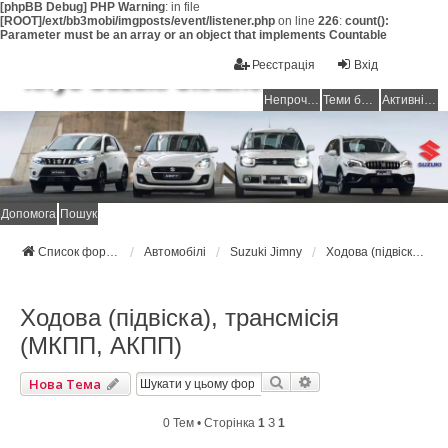
[phpBB Debug] PHP Warning
: in file
[ROOT]/ext/bb3mobi/imgposts/event/listener.php
on line
226
:
count():
Parameter must be an array or an object that implements Countable
Реєстрація
Вхід
Клуб Suzuki Ukraine
Непрочитані повідомлення
Теми без відповідей
Активні теми
Допомога
Пошук
Список форумів Suzuki Ukraine
Автомобілі
Suzuki Jimny
Ходова (підвіска), трансмісія (МКПП, АКПП)
Ходова (підвіска), трансмісія
(МКПП, АКПП)
Пошук
Розширений Пошук
Нова Тема
0 Тем • Сторінка
1
З
1