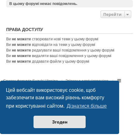
В цьому форумі немає повідомлень.
Перейти
ПРАВА ДОСТУПУ
Ви
не можете
створювати нові теми у цьому форумі
Ви
не можете
відповідати на теми у цьому форумі
Ви
не можете
редагувати ваші повідомлення у цьому форумі
Ви
не можете
видаляти ваші повідомлення у цьому форумі
Ви
не можете
додавати файли у цьому форумі
Список форумів Suzuki Ukraine
Зв'язок з адміністрацією
Цей вебсайт використовує cookie, щоб
Працює на
phpBB
® Forum Software © phpBB Limited
забезпечити вам високий рівень комфорту
Конфіденційність
|
Умови
при користуванні сайтом.
Дізнатися більше
Згоден