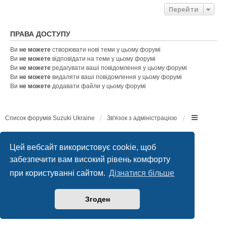
Перейти
ПРАВА ДОСТУПУ
Ви
не можете
створювати нові теми у цьому форумі
Ви
не можете
відповідати на теми у цьому форумі
Ви
не можете
редагувати ваші повідомлення у цьому форумі
Ви
не можете
видаляти ваші повідомлення у цьому форумі
Ви
не можете
додавати файли у цьому форумі
Список форумів Suzuki Ukraine
Зв'язок з адміністрацією
Працює на
phpBB
® Forum Software © phpBB Limited
Конфіденційність
|
Умови
Цей вебсайт використовує cookie, щоб
забезпечити вам високий рівень комфорту
при користуванні сайтом.
Дізнатися більше
Згоден