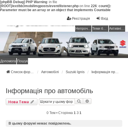
[phpBB Debug] PHP Warning
: in file
[ROOT]/ext/bb3mobi/imgposts/event/listener.php
on line
226
:
count():
Parameter must be an array or an object that implements Countable
Реєстрація
Вхід
Клуб Suzuki Ukraine
Непрочитані повідомлення
Теми без відповідей
Активні теми
Допомога
Пошук
Список форумів Suzuki Ukraine
Автомобілі
Suzuki Ignis
Інформація про автомобіль
Інформація про автомобіль
Пошук
Розширений Пошук
Нова Тема
0 Тем • Сторінка
1
З
1
В цьому форумі немає повідомлень.