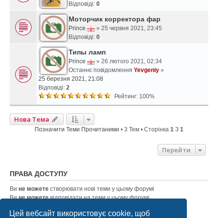
Відповіді:
0
Моторчик корректора фар
Prince
» 25 червня 2021, 23:45
Відповіді:
0
Типы ламп
Prince
» 26 лютого 2021, 02:34
Останнє повідомлення
Yevgeniy
»
25 березня 2021, 21:08
Відповіді:
2
Рейтинг: 100%
Нова Тема
Позначити Теми Прочитаними
• 3 Тем • Сторінка
1
З
1
Перейти
ПРАВА ДОСТУПУ
Ви
не можете
створювати нові теми у цьому форумі
Ви
не можете
відповідати на теми у цьому форумі
Ви
не можете
редагувати ваші повідомлення у цьому форумі
Цей вебсайт використовує cookie, щоб
Ви
не можете
видаляти ваші повідомлення у цьому форумі