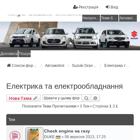
Реєстрація
Вхід
Клуб Suzuki Ukraine
Непрочитані повідомлення
Теми без відповідей
Активні теми
Допомога
Пошук
Список форумів Suzuki Ukraine
Автомобілі
Suzuki Grand Vitara
Електрика та електрообладнання
Електрика та електрообладнання
Пошук
Розширений Пошук
Нова Тема
Позначити Теми Прочитаними
• 3 Тем • Сторінка
1
З
1
Тем
Check engine на газу
DUKE
» 06 вересня 2023, 17:25