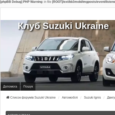
[phpBB Debug] PHP Warning
: in file
[ROOT]/ext/bb3mobi/imgposts/event/listen
Клуб Suzuki Ukraine
Допомога
Пошук
Список форумів Suzuki Ukraine
Автомобілі
Suzuki Ignis
Двигу