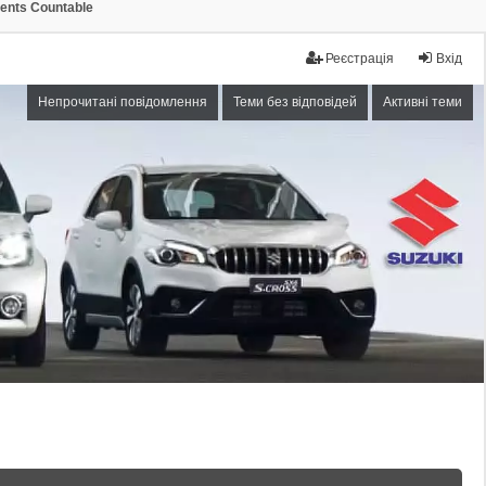
ments Countable
Реєстрація
Вхід
Непрочитані повідомлення
Теми без відповідей
Активні теми