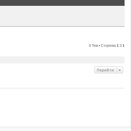
0 Тем • Сторінка
1
З
1
Перейти