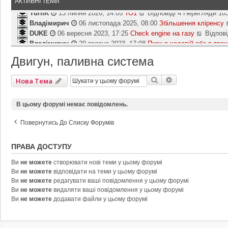
АКТИВНІ ТЕМИ
YuriiK
13 липня 2026, 14:05
ТО1
Відповіді 4 Перегляди 10
П
Владімирич
06 листопада 2025, 08:00
е
Збільшення кліренсу
р
DUKE
06 вересня 2023, 17:25
Check engine на газу
Відпові
П
е
Владімирич
20 травня 2023, 17:08
Писк в ходовій або в транс
е
г
р
Владімирич
06 травня 2023, 09:30
П‘яті двері погано зачиня
л
е
Двигун, паливна система
DUKE
05 березня 2023, 15:05
Не заводится Suzuki Grand Vita
я
г
Yevgeniy
20 лютого 2023, 11:16
АКБ
Відповіді 12 Перегля
н
П
л
у
dmi-try
22 листопада 2022, 22:10
Расход топдива Suzuki Vita
е
Пошук
Розширений П
Нова Тема
я
т
р
Kiyan
22 жовтня 2022, 08:56
Оберти
Відповіді 1 Перегляди
н
П
и
е
у
Yevgeniy
11 вересня 2022, 19:26
Каталогизація ваших автосе
е
о
В цьому форумі немає повідомлень.
г
т
р
с
л
и
е
т
я
Повернутись До Списку Форумів
о
г
а
н
с
л
н
у
т
я
ПРАВА ДОСТУПУ
н
т
а
н
є
и
н
у
Ви
не можете
створювати нові теми у цьому форумі
п
о
н
т
Ви
не можете
відповідати на теми у цьому форумі
о
с
є
и
Ви
не можете
редагувати ваші повідомлення у цьому форумі
в
т
п
о
Ви
не можете
видаляти ваші повідомлення у цьому форумі
і
а
о
с
Ви
не можете
додавати файли у цьому форумі
д
н
в
т
о
н
і
а
м
є
д
н
л
п