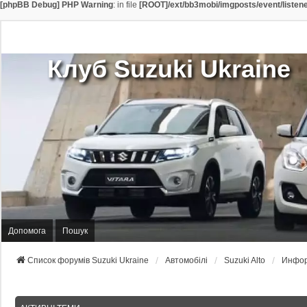
[phpBB Debug] PHP Warning
: in file
[ROOT]/ext/bb3mobi/imgposts/event/listen
Клуб Suzuki Ukraine
Допомога
Пошук
Список форумів Suzuki Ukraine
Автомобілі
Suzuki Alto
Инфор