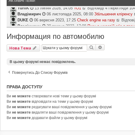
АКТИВНІ ТЕМИ
YuriiK
13 липня 2026, 14:05
ТО1
Відповіді 4 Перегляди 10
П
Владімирич
06 листопада 2025, 08:00
е
Збільшення кліренсу
р
DUKE
06 вересня 2023, 17:25
Check engine на газу
Відпові
П
е
Владімирич
20 травня 2023, 17:08
Писк в ходовій або в транс
е
г
р
Владімирич
06 травня 2023, 09:30
П‘яті двері погано зачиня
л
е
Информация по автомобилю
DUKE
05 березня 2023, 15:05
Не заводится Suzuki Grand Vita
я
г
Yevgeniy
20 лютого 2023, 11:16
АКБ
Відповіді 12 Перегля
н
П
л
у
dmi-try
22 листопада 2022, 22:10
Расход топдива Suzuki Vita
е
Пошук
Розширений П
Нова Тема
я
т
р
Kiyan
22 жовтня 2022, 08:56
Оберти
Відповіді 1 Перегляди
н
П
и
е
у
Yevgeniy
11 вересня 2022, 19:26
Каталогизація ваших автосе
е
о
В цьому форумі немає повідомлень.
г
т
р
с
л
и
е
т
я
Повернутись До Списку Форумів
о
г
а
н
с
л
н
у
т
я
ПРАВА ДОСТУПУ
н
т
а
н
є
и
н
у
Ви
не можете
створювати нові теми у цьому форумі
п
о
н
т
Ви
не можете
відповідати на теми у цьому форумі
о
с
є
и
Ви
не можете
редагувати ваші повідомлення у цьому форумі
в
т
п
о
Ви
не можете
видаляти ваші повідомлення у цьому форумі
і
а
о
с
Ви
не можете
додавати файли у цьому форумі
д
н
в
т
о
н
і
а
м
є
д
н
л
п