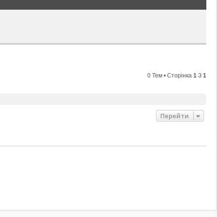
0 Тем • Сторінка
1
З
1
Перейти