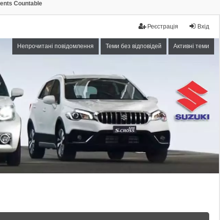
ments Countable
Реєстрація
Вхід
Непрочитані повідомлення
Теми без відповідей
Активні теми