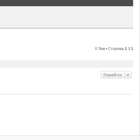
0 Тем • Сторінка
1
З
1
Перейти