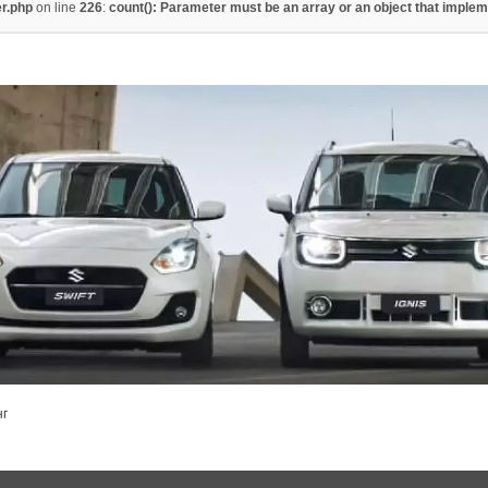
er.php
on line
226
:
count(): Parameter must be an array or an object that imple
нг