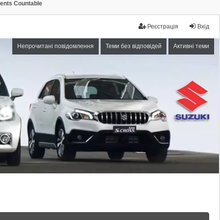
ments Countable
Реєстрація
Вхід
Непрочитані повідомлення
Теми без відповідей
Активні теми