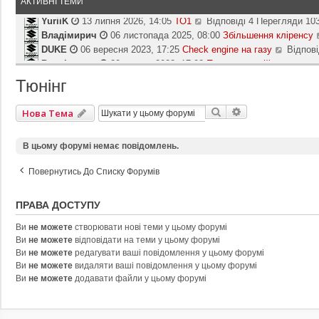
АКТИВНІ ТЕМИ
YuriiK
13 липня 2026, 14:05
ТО1
Відповіді 4 Перегляди 10
П
Владімирич
06 листопада 2025, 08:00
е
Збільшення кліренсу
р
DUKE
06 вересня 2023, 17:25
Check engine на газу
Відпові
П
е
Владімирич
20 травня 2023, 17:08
Писк в ходовій або в транс
е
г
р
Владімирич
06 травня 2023, 09:30
П‘яті двері погано зачиня
л
е
Тюнінг
DUKE
05 березня 2023, 15:05
Не заводится Suzuki Grand Vita
я
г
Yevgeniy
20 лютого 2023, 11:16
АКБ
Відповіді 12 Перегля
н
П
л
у
Пошук
Розширений П
dmi-try
22 листопада 2022, 22:10
Расход топдива Suzuki Vita
е
Нова Тема
я
т
р
Kiyan
22 жовтня 2022, 08:56
Оберти
Відповіді 1 Перегляди
н
П
и
е
у
Yevgeniy
11 вересня 2022, 19:26
Каталогизація ваших автосе
е
В цьому форумі немає повідомлень.
о
г
т
р
с
л
и
е
т
Повернутись До Списку Форумів
я
о
г
а
н
с
л
н
у
т
я
ПРАВА ДОСТУПУ
н
т
а
н
є
и
н
у
Ви
не можете
створювати нові теми у цьому форумі
п
о
н
т
Ви
не можете
відповідати на теми у цьому форумі
о
с
є
и
Ви
не можете
редагувати ваші повідомлення у цьому форумі
в
т
п
о
Ви
не можете
видаляти ваші повідомлення у цьому форумі
і
а
о
с
Ви
не можете
додавати файли у цьому форумі
д
н
в
т
о
н
і
а
м
є
д
н
л
п