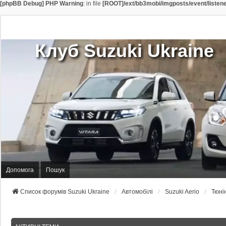
[phpBB Debug] PHP Warning
: in file
[ROOT]/ext/bb3mobi/imgposts/event/listen
Клуб Suzuki Ukraine
Допомога
Пошук
Список форумів Suzuki Ukraine
Автомобілі
Suzuki Aerio
Тюні