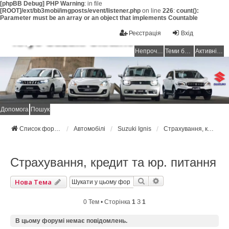
[phpBB Debug] PHP Warning
: in file
[ROOT]/ext/bb3mobi/imgposts/event/listener.php
on line
226
:
count():
Parameter must be an array or an object that implements Countable
Реєстрація
Вхід
Клуб Suzuki Ukraine
Непрочитані повідомлення
Теми без відповідей
Активні теми
Допомога
Пошук
Список форумів Suzuki Ukraine
Автомобілі
Suzuki Ignis
Страхування, кредит та юр. питання
Страхування, кредит та юр. питання
Пошук
Розширений Пошук
Нова Тема
0 Тем • Сторінка
1
З
1
В цьому форумі немає повідомлень.