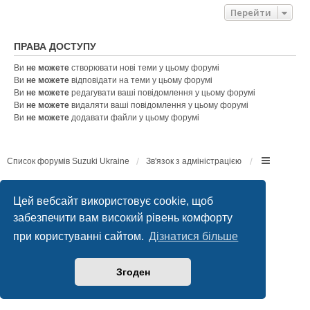
Перейти
ПРАВА ДОСТУПУ
Ви
не можете
створювати нові теми у цьому форумі
Ви
не можете
відповідати на теми у цьому форумі
Ви
не можете
редагувати ваші повідомлення у цьому форумі
Ви
не можете
видаляти ваші повідомлення у цьому форумі
Ви
не можете
додавати файли у цьому форумі
Список форумів Suzuki Ukraine
Зв'язок з адміністрацією
Працює на
phpBB
® Forum Software © phpBB Limited
Конфіденційність
|
Умови
Цей вебсайт використовує cookie, щоб
забезпечити вам високий рівень комфорту
при користуванні сайтом.
Дізнатися більше
Згоден